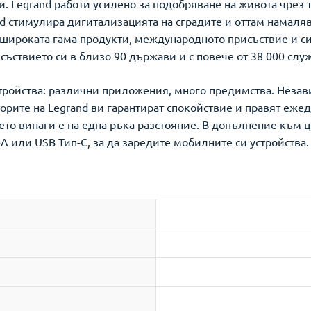
 Legrand работи усилено за подобряване на живота чрез 
and стимулира дигитализацията на сградите и оттам намаля
широката гама продукти, международното присъствие и сил
исъствието си в близо 90 държави и с повече от 38 000 слу
тройства: различни приложения, много предимства. Незав
орите на Legrand ви гарантират спокойствие и правят еже
ето винаги е на една ръка разстояние. В допълнение към
A или USB Тип-C, за да заредите мобилните си устройства.