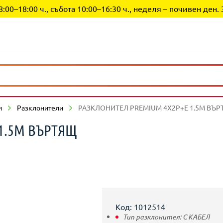
0–18:00 ч., събота 10:00–16:30 ч., неделя – почивен ден. 
и
Разклонители
РАЗКЛОНИТЕЛ PREMIUM 4X2P+E 1.5М ВЪ
1.5М ВЪРТЯЩ
Код: 1012514
Тип разклонител:
С КАБЕЛ