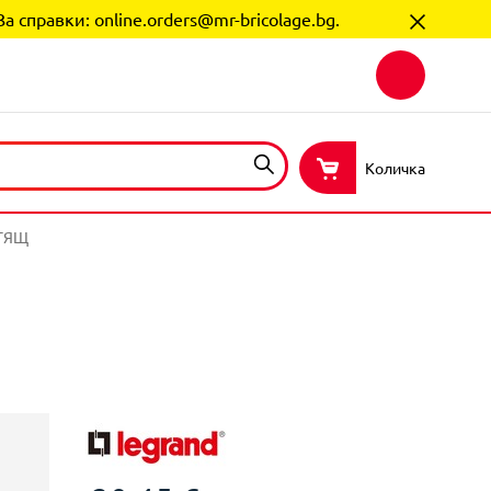
За справки:
online.orders@mr-bricolage.bg
.
Количка
РТЯЩ