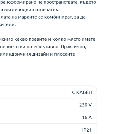
трансформиране на пространствата, където
ва въглеродния отпечатък.
ата на марките се комбинират, за да
жители.
исимо какво правите и колко място имате
дневието ви по-ефективно. Практично,
 цилиндричния дизайн и плоските
С КАБЕЛ
230 V
16 A
IP21