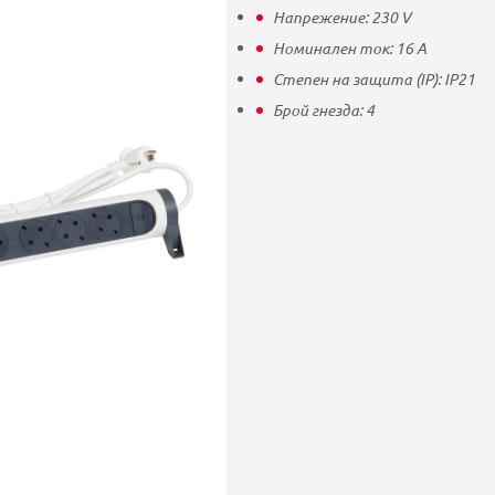
Напрежение:
230
V
Номинален ток:
16
A
Степен на защита (IP):
IP21
Брой гнезда:
4