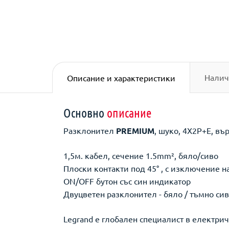
Налич
Описание и характеристики
Основно
описание
Разклонител
PREMIUM
, шуко, 4X2P+E, въ
1,5м. кабел, сечение 1.5mm², бяло/сиво
Плоски контакти под 45° , с изключение н
ON/OFF бутон със син индикатор
Двуцветен разклонител - бяло / тъмно си
Legrand е глобален специалист в електри