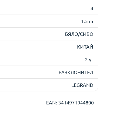
4
1.5 m
БЯЛО/СИВО
КИТАЙ
2 yr
РАЗКЛОНИТЕЛ
LEGRAND
EAN: 3414971944800