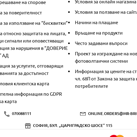
Условия за онлайн магазина
решаване на спорове
Условия за ползване на сайт
а за поверителност
Начини на плащане
 за използване на “бисквитки“
Връщане на продукти
а относно защитата на лицата,
и сигнали или оповестяващи
Често задавани въпроси
ция за нарушения в “ДОВЕРИЕ
Проект за изграждане на но
” АД
фотоволтаични системи
ция за услугите, отговарящи
Информация за цените на ст
ванията за достъпност
чл. 68П от Закона за защита 
ловия клиентска карта
потребителите
телна информация по GDPR
ка карта
070088111
ONLINE.ORDERS@MR-BRI
СОФИЯ, БУЛ. „ЦАРИГРАДСКО ШОСЕ” 115