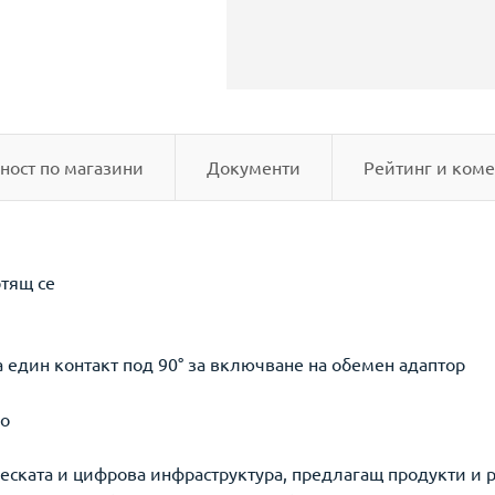
ност по магазини
Документи
Рейтинг и коме
ртящ се
а един контакт под 90° за включване на обемен адаптор
во
ческата и цифрова инфраструктура, предлагащ продукти и р