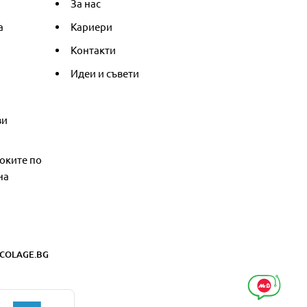
За нас
а
Кариери
Контакти
Идеи и съвети
ви
оките по
на
COLAGE.BG