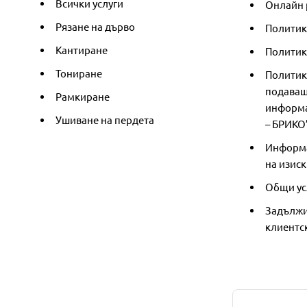
Всички услуги
Онлайн 
Рязане на дърво
Политик
Кантиране
Политика
Тониране
Политик
подаващ
Рамкиране
информа
Ушиване на пердета
– БРИКО
Информа
на изиск
Общи ус
Задължи
клиентс