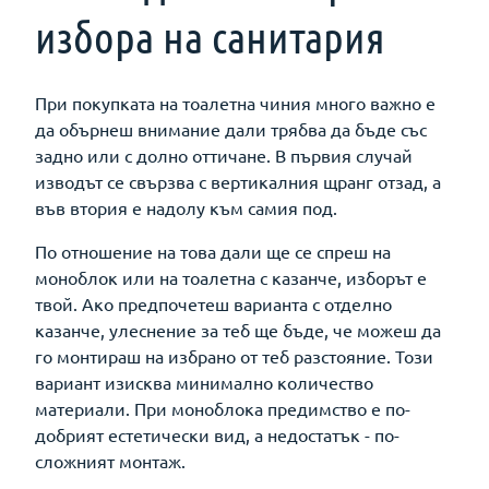
избора на санитария
При покупката на тоалетна чиния много важно е
да обърнеш внимание дали трябва да бъде със
задно или с долно оттичане. В първия случай
изводът се свързва с вертикалния щранг отзад, а
във втория е надолу към самия под.
По отношение на това дали ще се спреш на
моноблок или на тоалетна с казанче, изборът е
твой. Ако предпочетеш варианта с отделно
казанче, улеснение за теб ще бъде, че можеш да
го монтираш на избрано от теб разстояние. Този
вариант изисква минимално количество
материали. При моноблока предимство е по-
добрият естетически вид, а недостатък - по-
сложният монтаж.