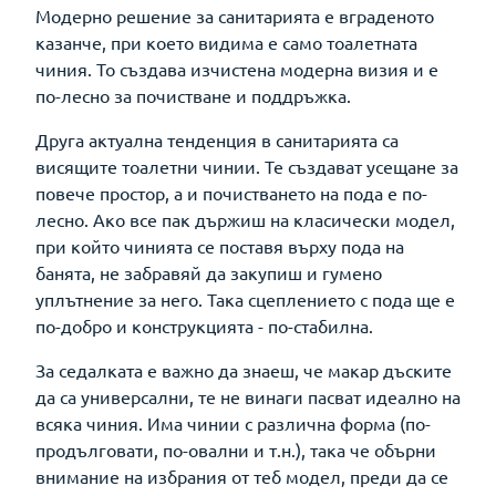
Модерно решение за санитарията е вграденото
казанче, при което видима е само тоалетната
чиния. То създава изчистена модерна визия и е
по-лесно за почистване и поддръжка.
Друга актуална тенденция в санитарията са
висящите тоалетни чинии. Те създават усещане за
повече простор, а и почистването на пода е по-
лесно. Ако все пак държиш на класически модел,
при който чинията се поставя върху пода на
банята, не забравяй да закупиш и гумено
уплътнение за него. Така сцеплението с пода ще е
по-добро и конструкцията - по-стабилна.
За седалката е важно да знаеш, че макар дъските
да са универсални, те не винаги пасват идеално на
всяка чиния. Има чинии с различна форма (по-
продълговати, по-овални и т.н.), така че обърни
внимание на избрания от теб модел, преди да се