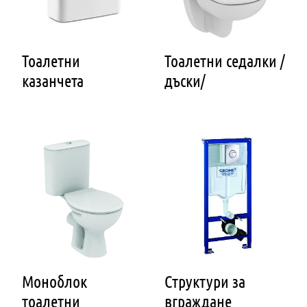
Тоалетни
Тоалетни седалки /
казанчета
дъски/
Моноблок
Структури за
тоалетни
вграждане