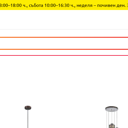
0–18:00 ч., събота 10:00–16:30 ч., неделя – почивен ден. 