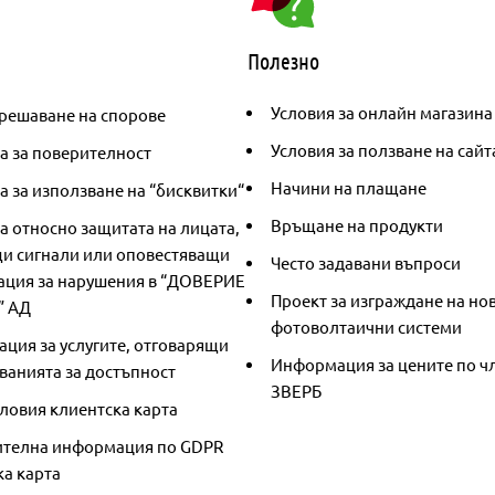
Полезно
Условия за онлайн магазина
решаване на спорове
Условия за ползване на сайт
а за поверителност
Начини на плащане
 за използване на “бисквитки“
Връщане на продукти
а относно защитата на лицата,
и сигнали или оповестяващи
Често задавани въпроси
ция за нарушения в “ДОВЕРИЕ
Проект за изграждане на но
” АД
фотоволтаични системи
ция за услугите, отговарящи
Информация за цените по чл
ванията за достъпност
ЗВЕРБ
ловия клиентска карта
телна информация по GDPR
ка карта