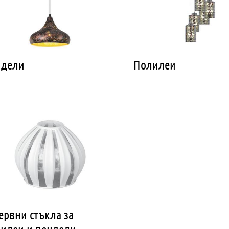
ндели
Полилеи
ервни стъкла за