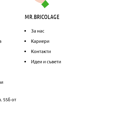
MR.BRICOLAGE
За нас
а
Кариери
Контакти
Идеи и съвети
ви
. 55б от