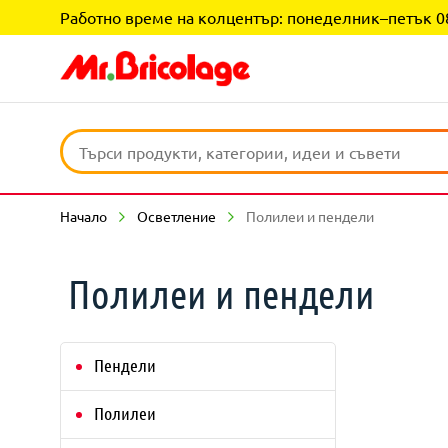
Работно време на колцентър: понеделник–петък 08:0
Начало
Осветление
Полилеи и пендели
Полилеи и пендели
Пендели
Полилеи