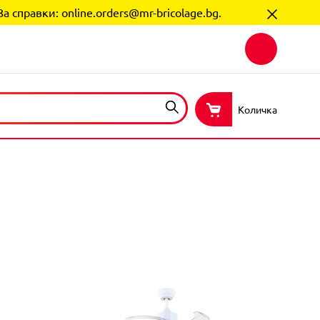
За справки:
online.orders@mr-bricolage.bg
.
Количка