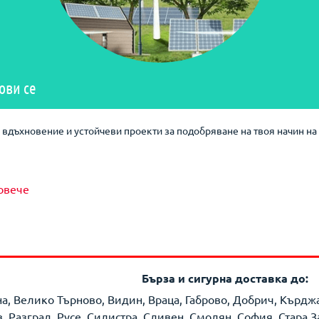
ови се
вдъхновение и устойчеви проекти за подобряване на твоя начин на 
овече
Бърза и сигурна доставка до:
на, Велико Търново, Видин, Враца, Габрово, Добрич, Кърд
 Разград, Русе, Силистра, Сливен, Смолян, София, Стара З