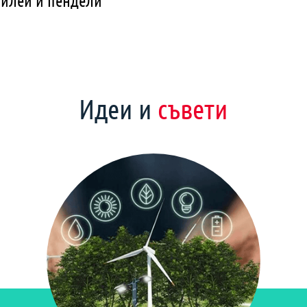
илеи и пендели
Идеи и
съвети