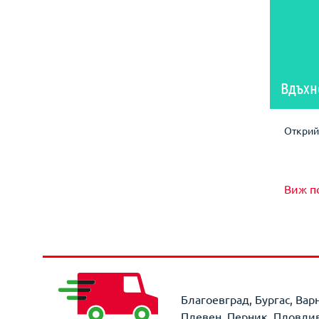
Вдъхн
Открий 
Виж п
Благоевград, Бургас, Вар
Плевен, Перник, Пловдив,