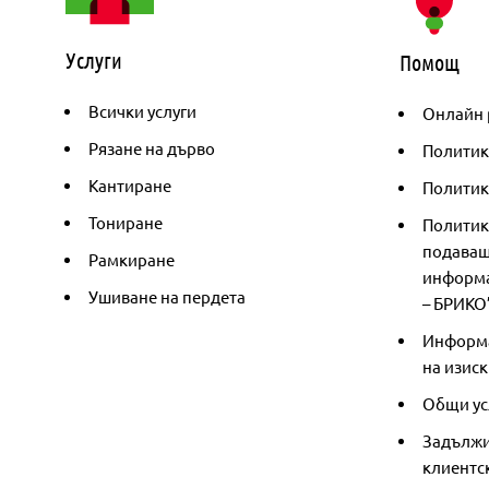
Услуги
Помощ
Всички услуги
Онлайн 
Рязане на дърво
Политик
Кантиране
Политика
Тониране
Политик
подаващ
Рамкиране
информа
Ушиване на пердета
– БРИКО
Информа
на изиск
Общи ус
Задължи
клиентс