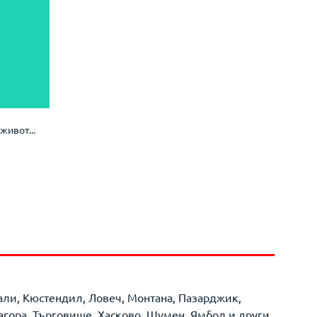
живот...
жали, Кюстендил, Ловеч, Монтана, Пазарджик,
агора, Търговище, Хасково, Шумен, Ямбол и други.