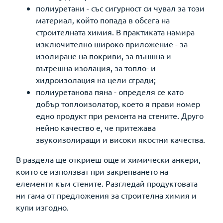
полиуретани - със сигурност си чувал за този
материал, който попада в обсега на
строителната химия. В практиката намира
изключително широко приложение - за
изолиране на покриви, за външна и
вътрешна изолация, за топло- и
хидроизолация на цели сгради;
полиуретанова пяна - определя се като
добър топлоизолатор, което я прави номер
едно продукт при ремонта на стените. Друго
нейно качество е, че притежава
звукоизолиращи и високи якостни качества.
В раздела ще откриеш още и химически анкери,
които се използват при закрепването на
елементи към стените. Разгледай продуктовата
ни гама от предложения за строителна химия и
купи изгодно.