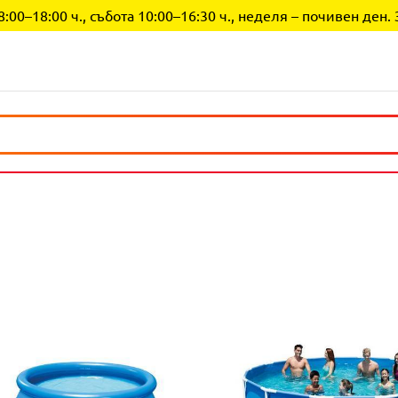
0–18:00 ч., събота 10:00–16:30 ч., неделя – почивен ден. 