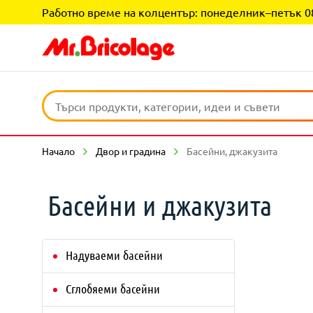
Работно време на колцентър: понеделник–петък 08:0
Начало
Двор и градина
Басейни, джакузита
Басейни и джакузита
Надуваеми басейни
Сглобяеми басейни