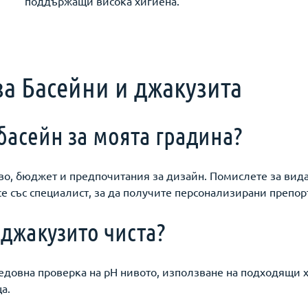
поддържащи висока хигиена.
за Басейни и джакузита
басейн за моята градина?
во, бюджет и предпочитания за дизайн. Помислете за вида 
се със специалист, за да получите персонализирани препор
 джакузито чиста?
редовна проверка на pH нивото, използване на подходящи
а.