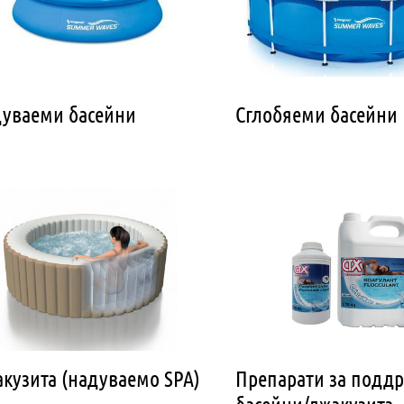
уваеми басейни
Сглобяеми басейни
кузита (надуваемо SPA)
Препарати за подд