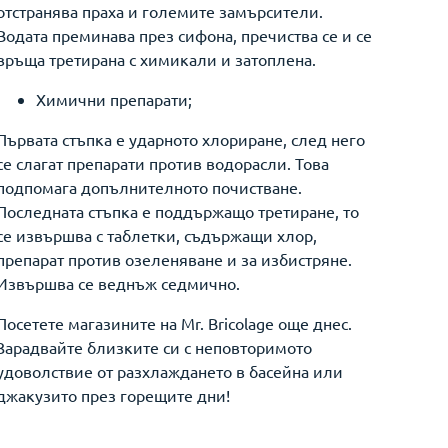
отстранява праха и големите замърсители.
Водата преминава през сифона, пречиства се и се
връща третирана с химикали и затоплена.
Химични препарати;
Първата стъпка е ударното хлориране, след него
се слагат препарати против водорасли. Това
подпомага допълнителното почистване.
Последната стъпка е поддържащо третиране, то
се извършва с таблетки, съдържащи хлор,
препарат против озеленяване и за избистряне.
Извършва се веднъж седмично.
Посетете магазините на Mr. Bricolage още днес.
Зарадвайте близките си с неповторимото
удоволствие от разхлаждането в басейна или
джакузито през горещите дни!