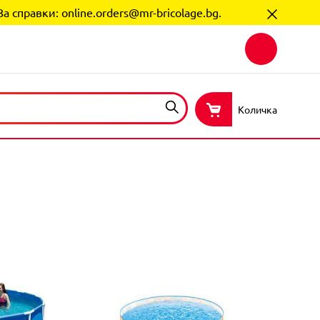
За справки:
online.orders@mr-bricolage.bg
.
Количка