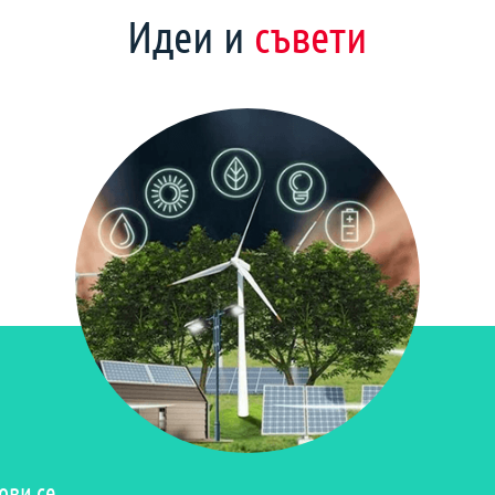
Идеи и
съвети
ови се