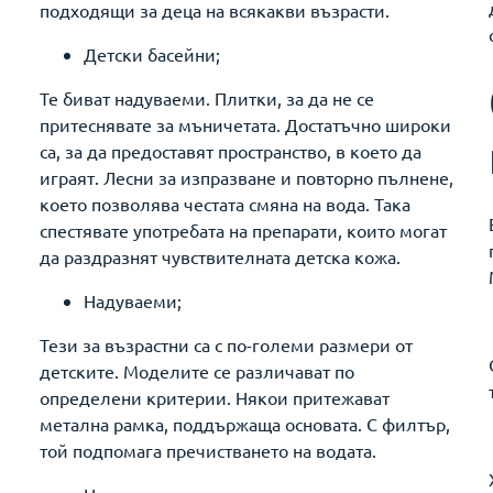
подходящи за деца на всякакви възрасти.
Детски басейни;
Те биват надуваеми. Плитки, за да не се
притеснявате за мъничетата. Достатъчно широки
са, за да предоставят пространство, в което да
играят. Лесни за изпразване и повторно пълнене,
което позволява честата смяна на вода. Така
спестявате употребата на препарати, които могат
да раздразнят чувствителната детска кожа.
Надуваеми;
Тези за възрастни са с по-големи размери от
детските. Моделите се различават по
определени критерии. Някои притежават
метална рамка, поддържаща основата. С филтър,
той подпомага пречистването на водата.