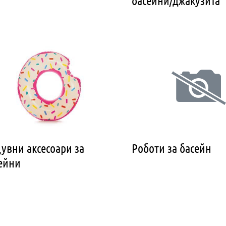
басейни/джакузита
увни аксесоари за
Роботи за басейн
ейни