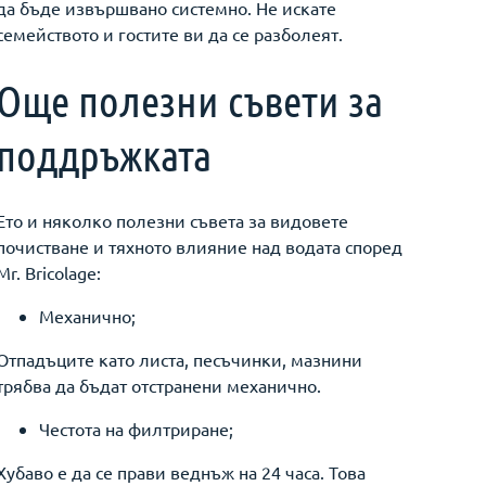
да бъде извършвано системно. Не искате
семейството и гостите ви да се разболеят.
Още полезни съвети за
поддръжката
Ето и няколко полезни съвета за видовете
почистване и тяхното влияние над водата според
Mr. Bricolage:
Механично;
Отпадъците като листа, песъчинки, мазнини
трябва да бъдат отстранени механично.
Честота на филтриране;
Хубаво е да се прави веднъж на 24 часа. Това