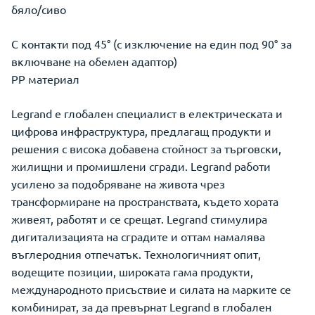
бяло/сиво
С контакти под 45° (с изключение на един под 90° за
включване на обемен адаптор)
РР материал
Legrand е глобален специалист в електрическата и
цифрова инфраструктура, предлагащ продукти и
решения с висока добавена стойност за търговски,
жилищни и промишлени сгради. Legrand работи
усилено за подобряване на живота чрез
трансформиране на пространствата, където хората
живеят, работят и се срещат. Legrand стимулира
дигитализацията на сградите и оттам намалява
въглеродния отпечатък. Технологичният опит,
водещите позиции, широката гама продукти,
международното присъствие и силата на марките се
комбинират, за да превърнат Legrand в глобален