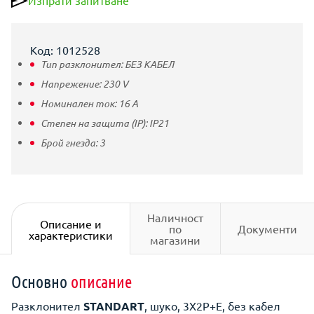
Изпрати запитване
Код: 1012528
Тип разклонител:
БЕЗ КАБЕЛ
Напрежение:
230
V
Номинален ток:
16
A
Степен на защита (IP):
IP21
Брой гнезда:
3
Наличност
Описание и
по
Документи
характеристики
магазини
Основно
описание
Разклонител
STANDART
, шуко, 3X2P+E, без кабел