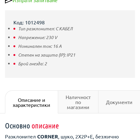
Изпрати запитване
Код: 1012498
Тип разклонител:
С КАБЕЛ
Напрежение:
230
V
Номинален ток:
16
A
Степен на защита (IP):
IP21
Брой гнезда:
2
Наличност
Описание и
по
Документи
характеристики
магазини
Основно
описание
Разклонител
CORNER
, шуко, 2X2P+E, безжично