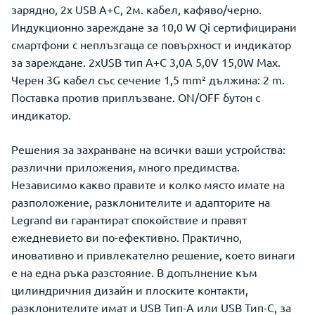
зарядно, 2х USB A+C, 2м. кабел, кафяво/черно.
Индукционно зареждане за 10,0 W Qi сертифицирани
смартфони с неплъзгаща се повърхност и индикатор
за зареждане. 2xUSB тип A+C 3,0A 5,0V 15,0W Max.
Черен 3G кабел със сечение 1,5 mm² дължина: 2 m.
Поставка против приплъзване. ON/OFF бутон с
индикатор.
Решения за захранване на всички ваши устройства:
различни приложения, много предимства.
Независимо какво правите и колко място имате на
разположение, разклонителите и адапторите на
Legrand ви гарантират спокойствие и правят
ежедневието ви по-ефективно. Практично,
иновативно и привлекателно решение, което винаги
е на една ръка разстояние. В допълнение към
цилиндричния дизайн и плоските контакти,
разклонителите имат и USB Тип-A или USB Тип-C, за