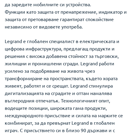
да заредите мобилните си устройства.
Функции като защита от пренапрежение, индикатор и
защита от претоварване гарантират спокойствие
независимо от видовете употреба.
Legrand е глобален специалист в електрическата и
цифрова инфраструктура, предлагащ продукти и
решения с висока добавена стойност за търговски,
жилищни и промишлени сгради. Legrand работи
усилено за подобряване на живота чрез
трансформиране на пространствата, където хората
живеят, работят и се срещат. Legrand стимулира
дигитализацията на сградите и оттам намалява
въглеродния отпечатък. Технологичният опит,
водещите позиции, широката гама продукти,
международното присъствие и силата на марките се
комбинират, за да превърнат Legrand в глобален
играч. С присъствието си в близо 90 държави и с