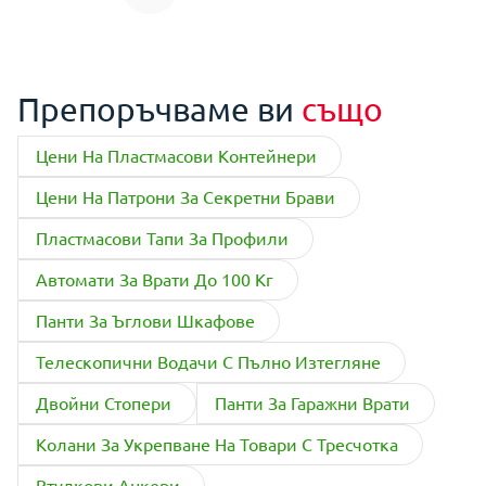
Препоръчваме ви
също
Цени На Пластмасови Контейнери
Цени На Патрони За Секретни Брави
Пластмасови Тапи За Профили
Автомати За Врати До 100 Кг
Панти За Ъглови Шкафове
Телескопични Водачи С Пълно Изтегляне
Двойни Стопери
Панти За Гаражни Врати
Колани За Укрепване На Товари С Тресчотка
Втулкови Анкери