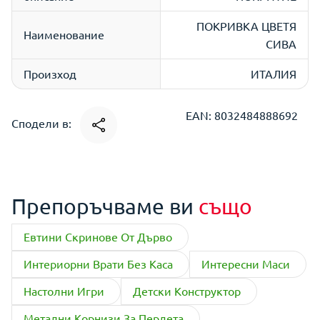
ПОКРИВКА ЦВЕТЯ
Наименование
СИВА
Произход
ИТАЛИЯ
EAN: 8032484888692
Сподели в:
Препоръчваме ви
също
Евтини Скринове От Дърво
Интериорни Врати Без Каса
Интересни Маси
Настолни Игри
Детски Конструктор
Метални Корнизи За Пердета