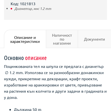
Код: 1021813
Диаметър, мм:
1.2
mm
Наличност
Описание и
по
Документи
характеристики
магазини
Основно
описание
Поцинкованата тел на шпула се предлага с диаметър
∅ 1.2 mm. Използва се за разнообразни домакински
нужди, прикрепяне на декорации, крафт проекти,
изработване на аранжировки от цветя, привързване
на растения към колчета и други задачи в градината и
у дома.
Дължина 50 m