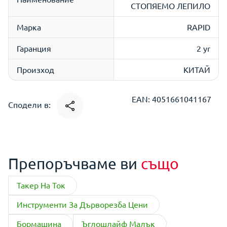
СТОПЯЕМО ЛЕПИЛО
Марка
RAPID
Гаранция
2 yr
Произход
КИТАЙ
EAN: 4051661041167
Сподели в:
Препоръчваме ви
също
Такер На Ток
Инструменти За Дърворезба Цени
Бормашина
Ъглошлайф Малък