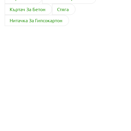
Къртач За Бетон
Стяга
Нитачка За Гипсокартон