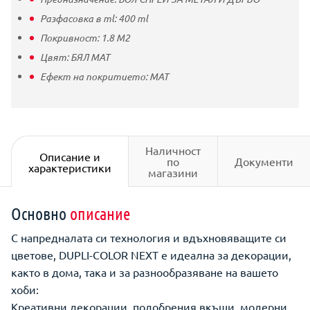
Разфасовка в ml:
400
ml
Покривност:
1.8 M2
Цвят:
БЯЛ МАТ
Ефект на покритието:
МАТ
Наличност
Описание и
по
Документи
характеристики
магазини
Основно
описание
С напредналата си технология и вдъхновяващите си
цветове, DUPLI-COLOR NEXT е идеална за декорации,
както в дома, така и за разнообразяване на вашето
хоби:
Креативни декорации, подобрения вкъщи, модерни