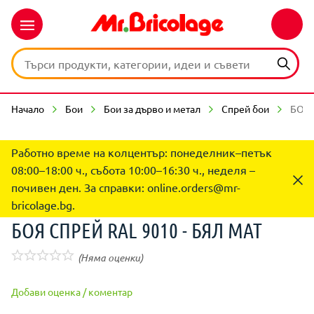
Начало
Бои
Бои за дърво и метал
Спрей бои
БОЯ 
Работно време на колцентър: понеделник–петък
08:00–18:00 ч., събота 10:00–16:30 ч., неделя –
почивен ден. За справки:
online.orders@mr-
bricolage.bg
.
БОЯ СПРЕЙ RAL 9010 - БЯЛ МАТ
(Няма оценки)
Добави оценка / коментар