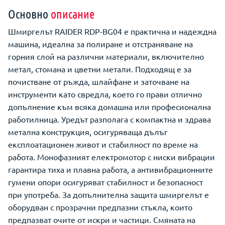
Основно
описание
Шмиргелът RAIDER RDP-BG04 е практична и надеждна
машина, идеална за полиране и отстраняване на
горния слой на различни материали, включително
метал, стомана и цветни метали. Подходящ е за
почистване от ръжда, шлайфане и заточване на
инструменти като свредла, което го прави отлично
допълнение към всяка домашна или професионална
работилница. Уредът разполага с компактна и здрава
метална конструкция, осигуряваща дълъг
експлоатационен живот и стабилност по време на
работа. Монофазният електромотор с ниски вибрации
гарантира тиха и плавна работа, а антивибрационните
гумени опори осигуряват стабилност и безопасност
при употреба. За допълнителна защита шмиргелът е
оборудван с прозрачни предпазни стъкла, които
предпазват очите от искри и частици. Смяната на