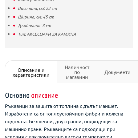
Височина, см:
23
cm
Ширина, см:
45
cm
Дълбочина:
3
cm
Тип:
АКСЕСОАРИ ЗА КАМИНА
Наличност
Описание и
по
Документи
характеристики
магазини
Основно
описание
Ръкавици за защита от топлина с дълъг маншет.
Изработени са от топлоустойчиви фибри и кожена
подплата. Безшевни, двустранни, подходящи за
машинно пране. Ръкавиците са подходящи при
условия с изключително високи температури.