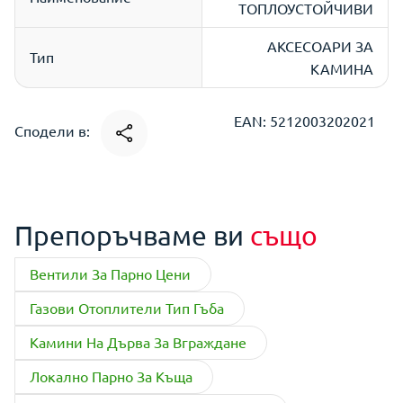
ТОПЛОУСТОЙЧИВИ
АКСЕСОАРИ ЗА
Тип
КАМИНА
EAN: 5212003202021
Сподели в:
Препоръчваме ви
също
Вентили За Парно Цени
Газови Отоплители Тип Гъба
Камини На Дърва За Вграждане
Локално Парно За Къща