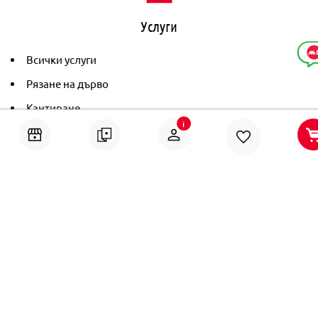
Услуги
Всички услуги
Рязане на дърво
Кантиране
i
Тониране
Рамкиране
Ушиване на пердета
Помощ
Онлайн решаване на спорове