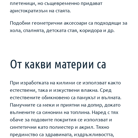
плетеници, но същевременно придават
аристократизъм на стаята.
Подобни геометрични аксесоари са подходящи за
хола, спалнята, детската стая, коридора и др.
От какви материи са
При изработката на килими се използват както
естествени, така и изкуствени влакна. Сред
естествените обикновено са памукът и вълната.
Памучните са меки и приятни на допир, докато
вълнените са синоним на топлина. Наред с тях
обаче за подовите покрития се използват и
синтетични като полиестер и акрил. Тяхно
предимство са здравината, издръжливостта,