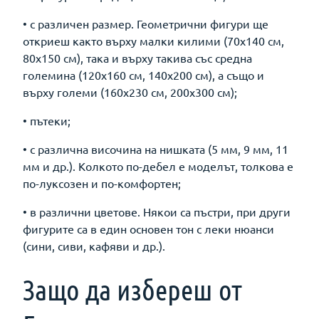
• с различен размер. Геометрични фигури ще
откриеш както върху малки килими (70х140 см,
80х150 см), така и върху такива със средна
големина (120х160 см, 140х200 см), а също и
върху големи (160х230 см, 200х300 см);
• пътеки;
• с различна височина на нишката (5 мм, 9 мм, 11
мм и др.). Колкото по-дебел е моделът, толкова е
по-луксозен и по-комфортен;
• в различни цветове. Някои са пъстри, при други
фигурите са в един основен тон с леки нюанси
(сини, сиви, кафяви и др.).
Защо да избереш от