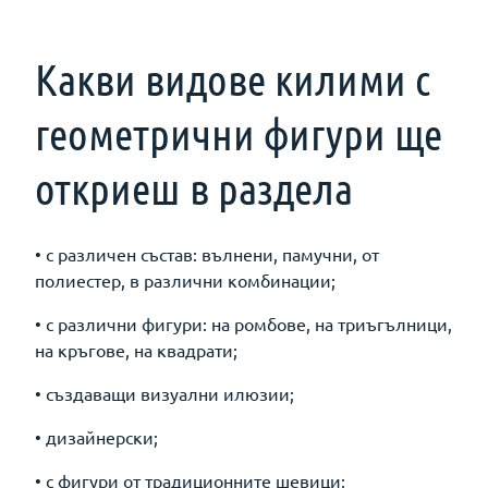
Какви видове килими с
геометрични фигури ще
откриеш в раздела
• с различен състав: вълнени, памучни, от
полиестер, в различни комбинации;
• с различни фигури: на ромбове, на триъгълници,
на кръгове, на квадрати;
• създаващи визуални илюзии;
• дизайнерски;
• с фигури от традиционните шевици;