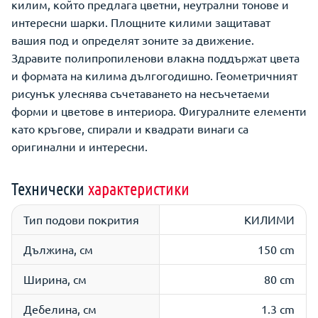
килим, който предлага цветни, неутрални тонове и
интересни шарки. Площните килими защитават
вашия под и определят зоните за движение.
Здравите полипропиленови влакна поддържат цвета
и формата на килима дългогодишно. Геометричният
рисунък улеснява съчетаването на несъчетаеми
форми и цветове в интериора. Фигуралните елементи
като кръгове, спирали и квадрати винаги са
оригинални и интересни.
Технически
характеристики
Тип подови покрития
КИЛИМИ
Дължина, см
150 cm
Ширина, см
80 cm
Дебелина, см
1.3 cm