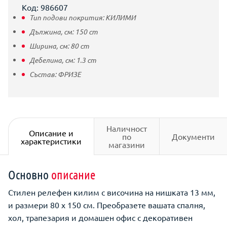
Код: 986607
Тип подови покрития:
КИЛИМИ
Дължина, см:
150
cm
Ширина, см:
80
cm
Дебелина, см:
1.3
cm
Състав:
ФРИЗЕ
Наличност
Описание и
по
Документи
характеристики
магазини
Основно
описание
Стилен релефен килим с височина на нишката 13 мм,
и размери 80 х 150 см. Преобразете вашата спалня,
хол, трапезария и домашен офис с декоративен