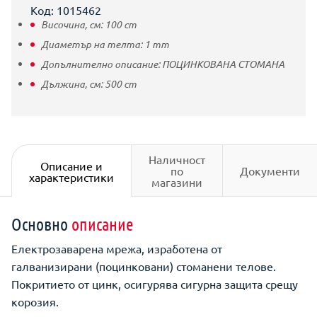
Код: 1015462
Височина, см:
100
cm
Диаметър на телта:
1
mm
Допълнително описание:
ПОЦИНКОВАНА СТОМАНА
Дължина, см:
500
cm
Наличност
Описание и
по
Документи
характеристики
магазини
Основно
описание
Eлектрозаварена мрежа, изработена от
галванизирани (поцинковани) стоманени телове.
Покритието от цинк, осигурява сигурна защита срещу
корозия.