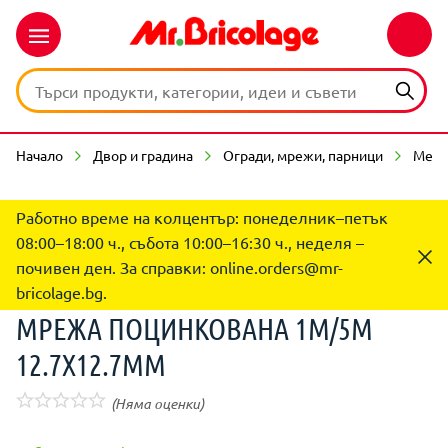
Начало
Двор и градина
Огради, мрежи, парници
Мета
Работно време на колцентър: понеделник–петък
08:00–18:00 ч., събота 10:00–16:30 ч., неделя –
почивен ден. За справки:
online.orders@mr-
bricolage.bg
.
МРЕЖА ПОЦИНКОВАНА 1М/5М
12.7Х12.7ММ
(Няма оценки)