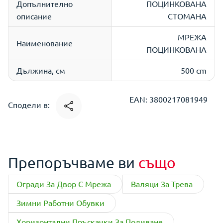
Допълнително
ПОЦИНКОВАНА
описание
СТОМАНА
МРЕЖА
Наименование
ПОЦИНКОВАНА
Дължина, см
500 cm
EAN: 3800217081949
Сподели в:
Препоръчваме ви
също
Огради За Двор С Мрежа
Валяци За Трева
Зимни Работни Обувки
Хоризонтални Пръскачки За Поливане