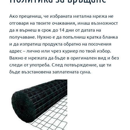
Ако прецениш, че избраната метална мрежа не
отговаря на твоите очаквания, имаш възможност
да я върнеш в срок до 14 дни от датата на
получаване. Нужно е да попълниш кратка бланка
и да изпратиш продукта обратно на посочения
адрес – лично или чрез куриер по твой избор.
Важно е мрежата да бъде в оригинален вид и без
следи от употреба. След потвърждение, ще ти
бъде възстановена заплатената сума.