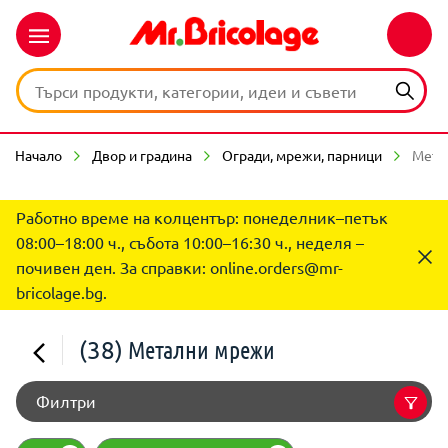
Начало
Двор и градина
Огради, мрежи, парници
Мета
Работно време на колцентър: понеделник–петък
08:00–18:00 ч., събота 10:00–16:30 ч., неделя –
почивен ден. За справки:
online.orders@mr-
bricolage.bg
.
(38)
Метални мрежи
Филтри