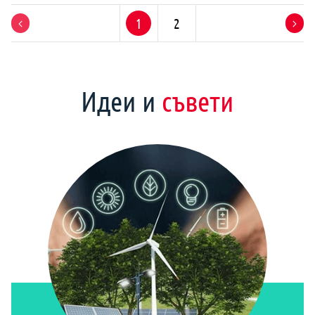
1
2
Идеи и
съвети