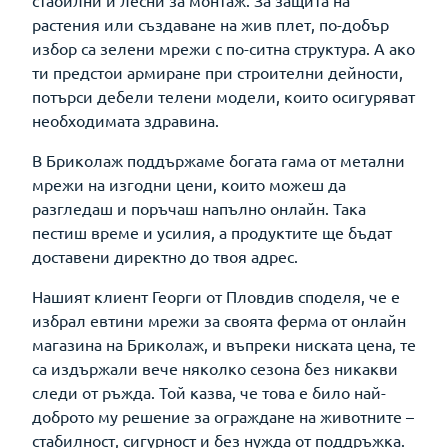
стабилни и лесни за монтаж. За защита на
растения или създаване на жив плет, по-добър
избор са зелени мрежи с по-ситна структура. А ако
ти предстои армиране при строителни дейности,
потърси дебели телени модели, които осигуряват
необходимата здравина.
В Бриколаж поддържаме богата гама от метални
мрежи на изгодни цени, които можеш да
разгледаш и поръчаш напълно онлайн. Така
пестиш време и усилия, а продуктите ще бъдат
доставени директно до твоя адрес.
Нашият клиент Георги от Пловдив споделя, че е
избрал евтини мрежи за своята ферма от онлайн
магазина на Бриколаж, и въпреки ниската цена, те
са издържали вече няколко сезона без никакви
следи от ръжда. Той казва, че това е било най-
доброто му решение за ограждане на животните –
стабилност, сигурност и без нужда от поддръжка.