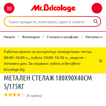
Начало
Железария
Стелажи и шкафове
Метални сте
Работно време на колцентър: понеделник–петък
08:00–18:00 ч., събота 10:00–16:30 ч., неделя –
почивен ден. За справки:
online.orders@mr-
bricolage.bg
.
МЕТАЛЕН СТЕЛАЖ 180Х90Х40СМ
5/175КГ
(6 оценки)