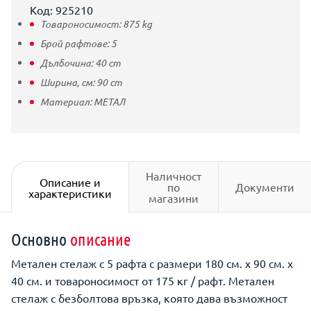
Код: 925210
Товароносимост:
875
kg
Брой рафтове:
5
Дълбочина:
40
cm
Ширина, см:
90
cm
Материал:
МЕТАЛ
Наличност
Описание и
по
Документи
характеристики
магазини
Основно
описание
Метален стелаж с 5 рафта с размери 180 см. х 90 см. х
40 см. и товароносимост от 175 кг / рафт. Метален
стелаж с безболтова връзка, която дава възможност