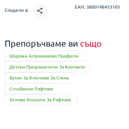
EAN: 3800148453105
Сподели в:
Препоръчваме ви
също
Широки Алуминиеви Профили
Детски Предпазители За Контакти
Кутии За Ключове За Стена
Сглобяеми Рафтове
Ъглови Конзоли За Рафтове