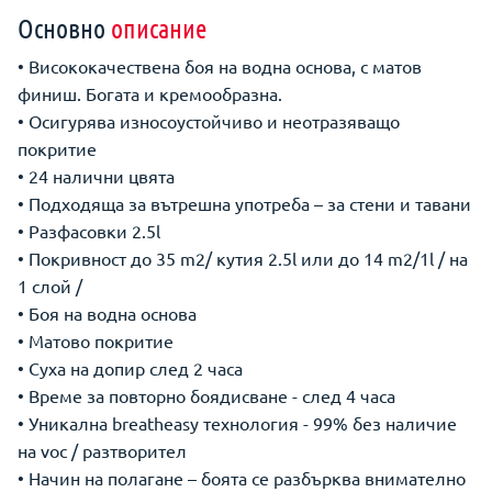
Основно
описание
• Висококачествена боя на водна основа, с матов
финиш. Богата и кремообразна.
• Осигурява износоустойчиво и неотразяващо
покритие
• 24 налични цвята
• Подходяща за вътрешна употреба – за стени и тавани
• Разфасовки 2.5l
• Покривност до 35 m2/ кутия 2.5l или до 14 m2/1l / на
1 слой /
• Боя на водна основа
• Матово покритие
• Суха на допир след 2 часа
• Време за повторно боядисване - след 4 часа
• Уникална breatheasy технология - 99% без наличие
на voc / разтворител
• Начин на полагане – боята се разбърква внимателно