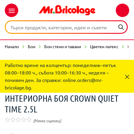
Начало
Бои
Бои стени и тавани
Цветен латекс
ИН
Работно време на колцентър: понеделник–петък
08:00–18:00 ч., събота 10:00–16:30 ч., неделя –
почивен ден. За справки:
online.orders@mr-
bricolage.bg
.
ИНТЕРИОРНA БОЯ CROWN QUIET
TIME 2.5L
(Няма оценки)