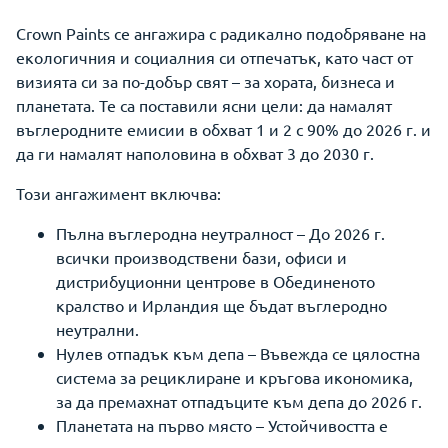
Crown Paints се ангажира с радикално подобряване на
екологичния и социалния си отпечатък, като част от
визията си за по-добър свят – за хората, бизнеса и
планетата. Те са поставили ясни цели: да намалят
въглеродните емисии в обхват 1 и 2 с 90% до 2026 г. и
да ги намалят наполовина в обхват 3 до 2030 г.
Този ангажимент включва:
Пълна въглеродна неутралност – До 2026 г.
всички производствени бази, офиси и
дистрибуционни центрове в Обединеното
кралство и Ирландия ще бъдат въглеродно
неутрални.
Нулев отпадък към депа – Въвежда се цялостна
система за рециклиране и кръгова икономика,
за да премахнат отпадъците към депа до 2026 г.
Планетата на първо място – Устойчивостта е