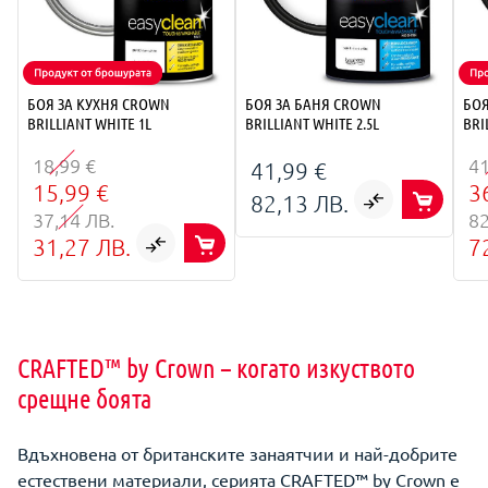
БОЯ ЗА КУХНЯ CROWN
БОЯ ЗА БАНЯ CROWN
БОЯ
BRILLIANT WHITE 1L
BRILLIANT WHITE 2.5L
BRI
18,99 €
41
41,99 €
15,99 €
3
82,13 ЛВ.
37,14 ЛВ.
82
31,27 ЛВ.
7
CRAFTED™ by Crown – когато изкуството
срещне боята
Вдъхновена от британските занаятчии и най-добрите
естествени материали, серията CRAFTED™ by Crown е