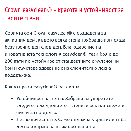
Crown easyclean® – красота и устойчивост за
твоите стени
Серията бои Crown easyclean® е създадена за
активния дом, където всяка стена трябва да изглежда
безупречно ден след ден. Благодарение на
иновативната технология easyclean®, тази боя е до
200 пъти по-устойчива от стандартните емулсионни
бои и съчетава здравина с изключително лесна
поддръжка.
Какво прави easyclean® различна:
Устойчивост на петна: Забрави за упоритите
следи от ежедневието – стените остават свежи и
чисти за по-дълго.
Лесно почистване: Само с влажна кърпа или гъба
лесно отстраняваш замърсяванията.