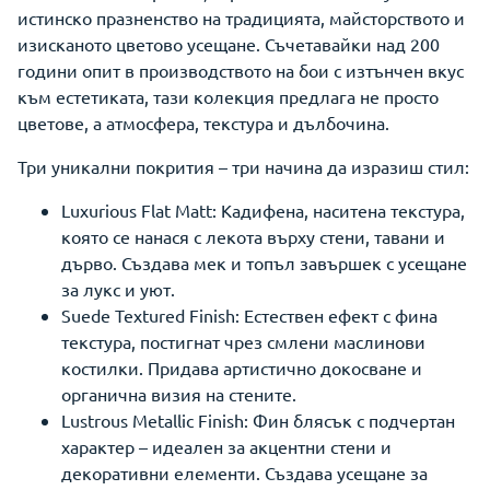
истинско празненство на традицията, майсторството и
изисканото цветово усещане. Съчетавайки над 200
години опит в производството на бои с изтънчен вкус
към естетиката, тази колекция предлага не просто
цветове, а атмосфера, текстура и дълбочина.
Три уникални покрития – три начина да изразиш стил:
Luxurious Flat Matt: Кадифена, наситена текстура,
която се нанася с лекота върху стени, тавани и
дърво. Създава мек и топъл завършек с усещане
за лукс и уют.
Suede Textured Finish: Естествен ефект с фина
текстура, постигнат чрез смлени маслинови
костилки. Придава артистично докосване и
органична визия на стените.
Lustrous Metallic Finish: Фин блясък с подчертан
характер – идеален за акцентни стени и
декоративни елементи. Създава усещане за