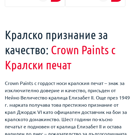
Кралско признание за
качество:
Crown Paints с
Кралски печат
Crown Paints с гордост носи кралския печат – знак за
изключително доверие и качество, присъден от
Нейно Величество кралица Елизабет II. Още през 1949
г. марката получава това престижно признание от
крал Джордж VI като официален доставчик на бои за
кралското домакинство. Шест години по-късно
печатът е подновен от кралица Елизабет II и остава
валиден до днес – доказателство за дългогодишната