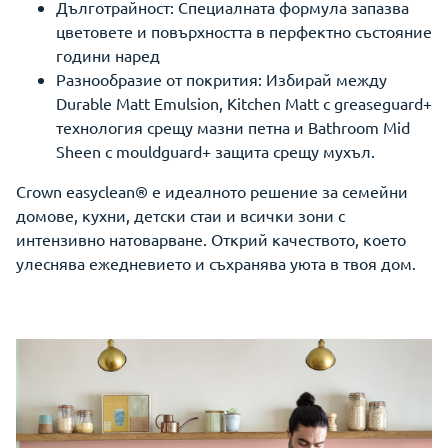
Дълготрайност: Специалната формула запазва
цветовете и повърхността в перфектно състояние
години наред
Разнообразие от покрития: Избирай между
Durable Matt Emulsion, Kitchen Matt с greaseguard+
технология срещу мазни петна и Bathroom Mid
Sheen с mouldguard+ защита срещу мухъл.
Crown easyclean® е идеалното решение за семейни
домове, кухни, детски стаи и всички зони с
интензивно натоварване. Открий качеството, което
улеснява ежедневието и съхранява уюта в твоя дом.