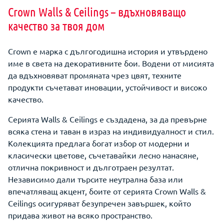
Crown Walls & Ceilings – вдъхновяващо
качество за твоя дом
Crown е марка с дългогодишна история и утвърдено
име в света на декоративните бои. Водени от мисията
да вдъхновяват промяната чрез цвят, техните
продукти съчетават иновации, устойчивост и високо
качество.
Серията Walls & Ceilings е създадена, за да превърне
всяка стена и таван в израз на индивидуалност и стил.
Колекцията предлага богат избор от модерни и
класически цветове, съчетавайки лесно нанасяне,
отлична покривност и дълготраен резултат.
Независимо дали търсите неутрална база или
впечатляващ акцент, боите от серията Crown Walls &
Ceilings осигуряват безупречен завършек, който
придава живот на всяко пространство.