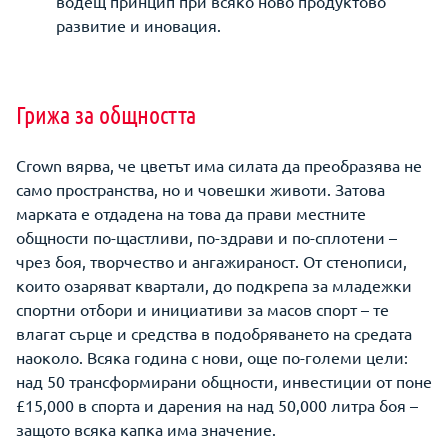
водещ принцип при всяко ново продуктово
развитие и иновация.
Грижа за общността
Crown вярва, че цветът има силата да преобразява не
само пространства, но и човешки животи. Затова
марката е отдадена на това да прави местните
общности по-щастливи, по-здрави и по-сплотени –
чрез боя, творчество и ангажираност. От стенописи,
които озаряват квартали, до подкрепа за младежки
спортни отбори и инициативи за масов спорт – те
влагат сърце и средства в подобряването на средата
наоколо. Всяка година с нови, още по-големи цели:
над 50 трансформирани общности, инвестиции от поне
£15,000 в спорта и дарения на над 50,000 литра боя –
защото всяка капка има значение.