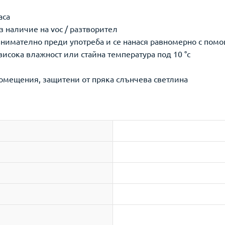
аса
з наличие на voc / разтворител
 внимателно преди употреба и се нанася равномерно с помо
висока влажност или стайна температура под 10 °c
 помещения, защитени от пряка слънчева светлина