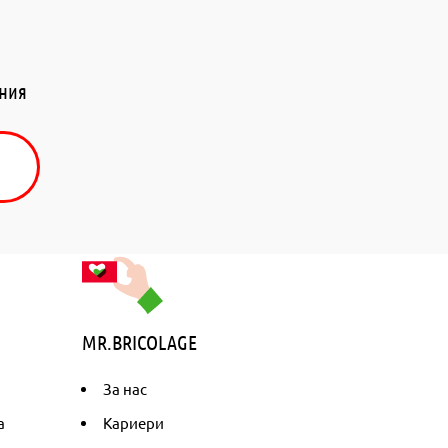
ения
MR.BRICOLAGE
За нас
а
Кариери