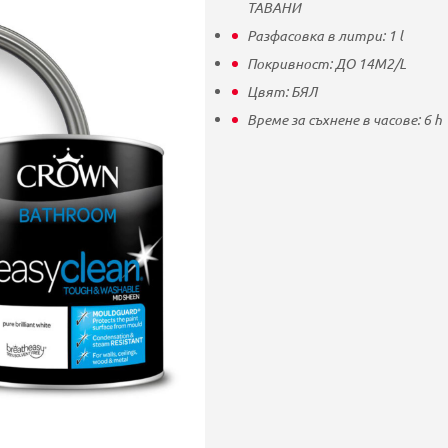
ТАВАНИ
Разфасовка в литри:
1
l
Покривност:
ДО 14M2/L
Цвят:
БЯЛ
Време за съхнене в часове:
6
h