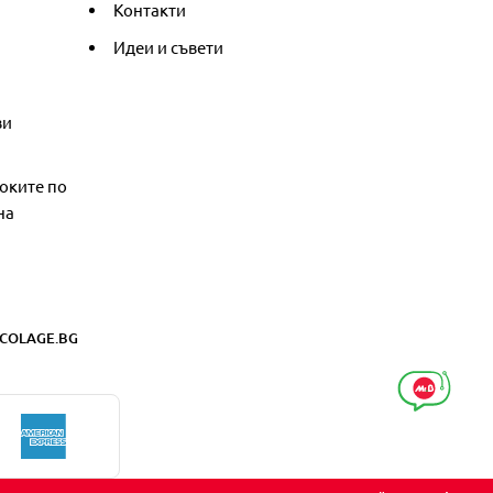
Контакти
Идеи и съвети
ви
оките по
на
COLAGE.BG