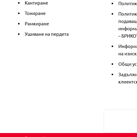
Кантиране
Политика
Тониране
Политик
подаващ
Рамкиране
информа
Ушиване на пердета
– БРИКО
Информа
на изиск
Общи ус
Задължи
клиентс