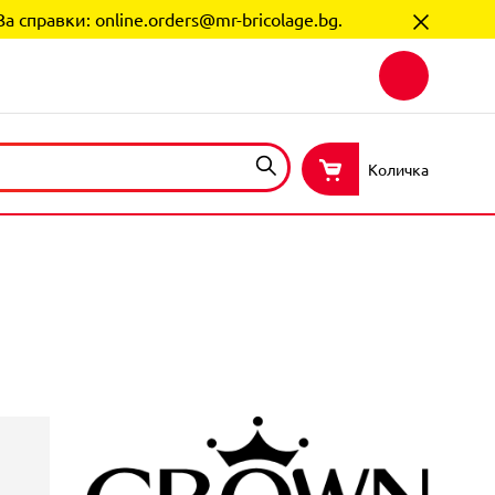
За справки:
online.orders@mr-bricolage.bg
.
Количка