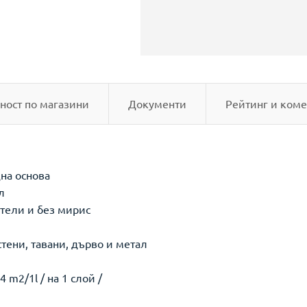
ност по магазини
Документи
Рейтинг и коме
дна основа
л
ители и без мирис
стени, тавани, дърво и метал
 m2/1l / на 1 слой /