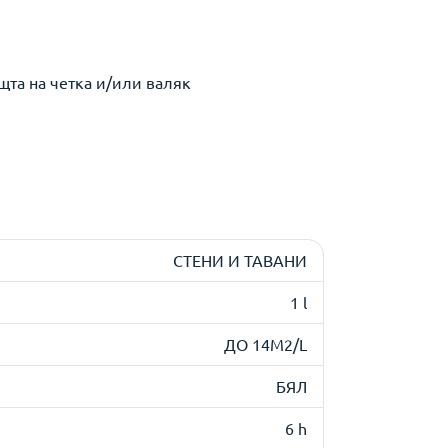
щта на четка и/или валяк
СТЕНИ И ТАВАНИ
1 l
ДО 14M2/L
БЯЛ
6 h