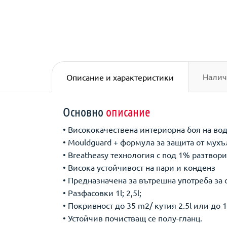
Налич
Описание и характеристики
Основно
описание
• Висококачествена интериорна боя на во
• Mouldguard + формула за защита от мухъ
• Breatheasy технология с под 1% разтвор
• Висока устойчивост на пари и конденз
• Предназначена за вътрешна употреба за 
• Разфасовки 1l; 2,5l;
• Покривност до 35 m2/ кутия 2.5l или до 14
• Устойчив почистващ се полу-гланц.