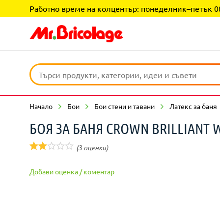
Работно време на колцентър: понеделник–петък 08:0
Начало
Бои
Бои стени и тавани
Латекс за баня
БОЯ ЗА БАНЯ CROWN BRILLIANT W
(3 оценки)
Добави оценка / коментар