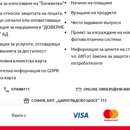
Начини на плащане
 за използване на “бисквитки“
Връщане на продукти
а относно защитата на лицата,
и сигнали или оповестяващи
Често задавани въпроси
ция за нарушения в “ДОВЕРИЕ
Проект за изграждане на но
” АД
фотоволтаични системи
ция за услугите, отговарящи
Информация за цените на ст
ванията за достъпност
чл. 68П от Закона за защита 
ловия клиентска карта
потребителите
телна информация по GDPR
ка карта
070088111
ONLINE.ORDERS@MR-BRI
СОФИЯ, БУЛ. „ЦАРИГРАДСКО ШОСЕ” 115
Плати с: