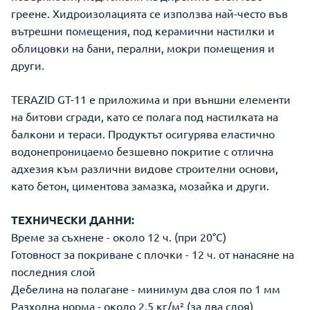
греене. Хидроизолацията се използва най-често във
вътрешни помещения, под керамични настилки и
облицовки на бани, перални, мокри помещения и
други.
TERAZID GT-11 е приложима и при външни елементи
на битови сгради, като се полага под настилката на
балкони и тераси. Продуктът осигурява еластично
водонепроницаемо безшевно покритие с отлична
адхезия към различни видове строителни основи,
като бетон, циментова замазка, мозайка и други.
ТЕХНИЧЕСКИ ДАННИ:
Време за съхнене - около 12 ч. (при 20°С)
Готовност за покриване с плочки - 12 ч. от нанасяне на
последния слой
Дебелина на полагане - минимум два слоя по 1 мм
Разходна норма - около 2,5 кг/м² (за два слоя)