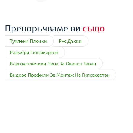
Препоръчваме ви
също
Тухлени Плочки
Pvc Дъски
Размери Гипсокартон
Влагоустойчиви Пана За Окачен Таван
Видове Профили За Монтаж На Гипсокартон