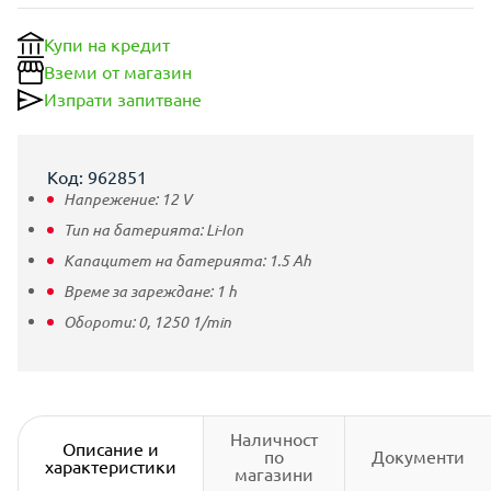
Купи на кредит
Вземи от магазин
Изпрати запитване
Код: 962851
Напрежение:
12
V
Тип на батерията:
Li-Ion
Капацитет на батерията:
1.5
Ah
Време за зареждане:
1
h
Обороти:
0,
1250
1/min
Наличност
Описание и
по
Документи
характеристики
магазини