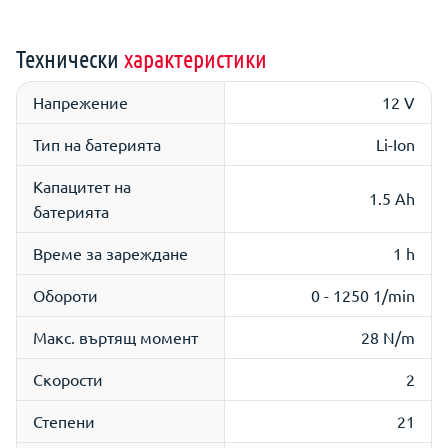
Технически
характеристики
Напрежение
12 V
Тип на батерията
Li-Ion
Капацитет на
1.5 Ah
батерията
Време за зареждане
1 h
Обороти
0
-
1250
1/min
Макс. въртящ момент
28 N/m
Скорости
2
Степени
21