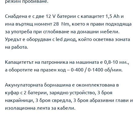
режим пробиване.
Снабдена е с две 12 V батерии с капацитет 1,5 Ah и
има въртящ момент 28 Nm, което я прави подходяща
за употреба при сглобяване на домашни мебели.
Уредът е оборудван с led диод, който осветява зоната
на работа.
Капацитетът на патронника на машината е 0,8-10 мм.,
а оборотите на празен ход – 0-400 / 0-1400 об/мин.
Акумулаторната бормашина е окомплектована в
куфар с 2 батерии, зарядно устройство, 3 броя
накрайници, 3 броя свредла, 3 броя абразивни глави и
изолационна лента за кабели.