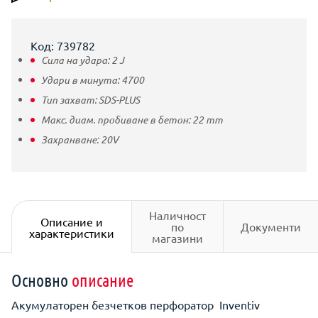
Код: 739782
Сила на удара:
2
J
Удари в минута:
4700
Тип захват:
SDS-PLUS
Макс. диам. пробиване в бетон:
22
mm
Захранване:
20V
Наличност
Описание и
по
Документи
характеристики
магазини
Основно
описание
Акумулаторен безчетков перфоратор Inventiv