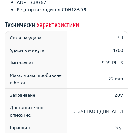
ANPF 739782
Реф. производител CDH18BD.9
Технически
характеристики
Сила на удара
2 J
Удари в минута
4700
Тип захват
SDS-PLUS
Макс. диам. пробиване
22 mm
в бетон
Захранване
20V
Допълнително
БЕЗЧЕТКОВ ДВИГАТЕЛ
описание
Гаранция
5 yr