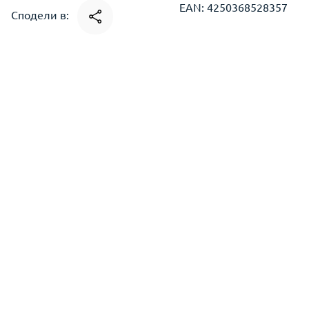
EAN: 4250368528357
Сподели в: