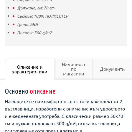
Дължина, см:
70
cm
Състав:
100% ПОЛИЕСТЕР
Цвят:
БЯЛ
Пълнеж:
500
g/m2
Наличност
Описание и
по
Документи
характеристики
магазини
Основно
описание
Насладете се на комфортен сън с този комплект от 2
възглавници, изработени с внимание към удобството
и ежедневната употреба. С класически размер 50x70
см и пухкав пълнеж от 500 g/m², всяка възглавница
осигурява мекота през цялата нощ.