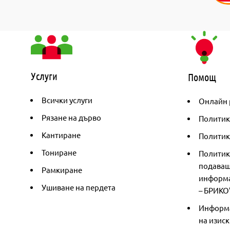
Услуги
Помощ
Всички услуги
Онлайн 
Рязане на дърво
Политик
Кантиране
Политика
Тониране
Политик
подаващ
Рамкиране
информа
Ушиване на пердета
– БРИКО
Информа
на изиск