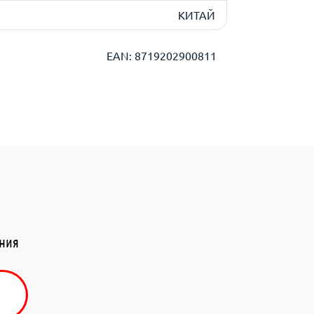
КИТАЙ
EAN: 8719202900811
ения