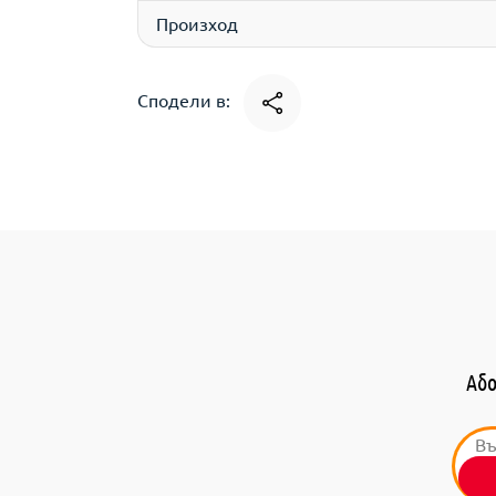
Произход
Сподели в:
Або