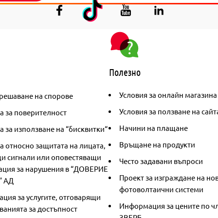
Полезно
Условия за онлайн магазина
решаване на спорове
Условия за ползване на сайт
а за поверителност
Начини на плащане
 за използване на “бисквитки“
Връщане на продукти
а относно защитата на лицата,
и сигнали или оповестяващи
Често задавани въпроси
ция за нарушения в “ДОВЕРИЕ
Проект за изграждане на но
” АД
фотоволтаични системи
ция за услугите, отговарящи
Информация за цените по чл
ванията за достъпност
ЗВЕРБ