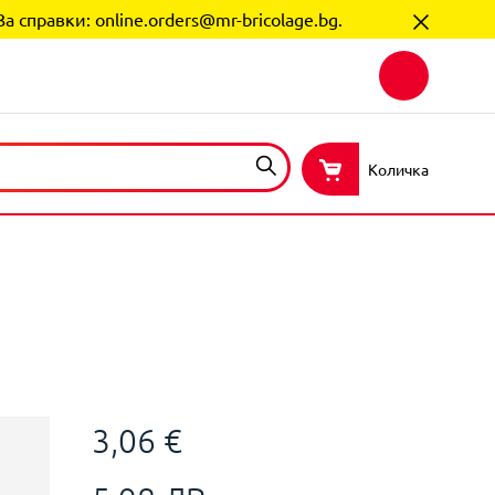
За справки:
online.orders@mr-bricolage.bg
.
Количка
3,06 €