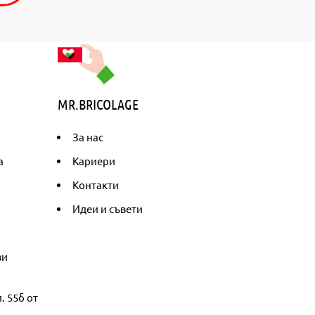
MR.BRICOLAGE
За нас
а
Кариери
Контакти
Идеи и съвети
ви
. 55б от