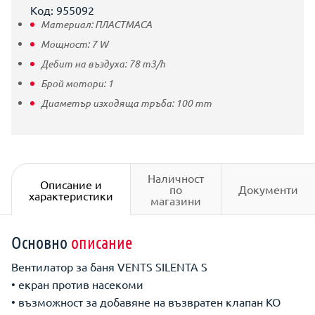
Код: 955092
Материал:
ПЛАСТМАСА
Мощност:
7
W
Дебит на въздуха:
78
m3/h
Брой мотори:
1
Диаметър изходяща тръба:
100
mm
Наличност
Описание и
по
Документи
характеристики
магазини
Основно
описание
Вентилатор за баня VENTS SILENTA S
• екран против насекоми
• възможност за добавяне на възвратен клапан KO