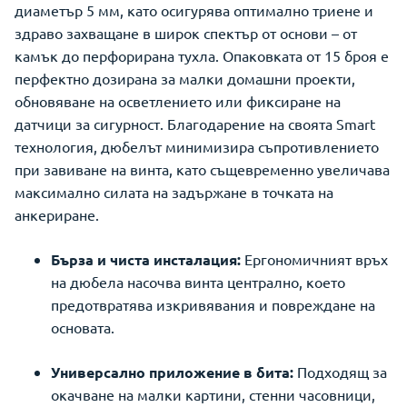
диаметър 5 мм, като осигурява оптимално триене и
здраво захващане в широк спектър от основи – от
камък до перфорирана тухла. Опаковката от 15 броя е
перфектно дозирана за малки домашни проекти,
обновяване на осветлението или фиксиране на
датчици за сигурност. Благодарение на своята Smart
технология, дюбелът минимизира съпротивлението
при завиване на винта, като същевременно увеличава
максимално силата на задържане в точката на
анкериране.
Бърза и чиста инсталация:
Ергономичният връх
на дюбела насочва винта централно, което
предотвратява изкривявания и повреждане на
основата.
Универсално приложение в бита:
Подходящ за
окачване на малки картини, стенни часовници,