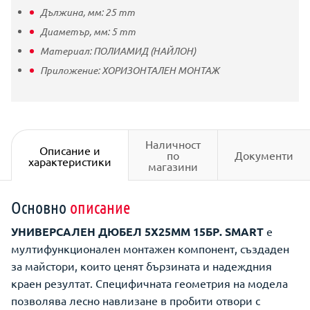
Дължина, мм:
25
mm
Диаметър, мм:
5
mm
Материал:
ПОЛИАМИД (НАЙЛОН)
Приложение:
ХОРИЗОНТАЛЕН МОНТАЖ
Наличност
Описание и
по
Документи
характеристики
магазини
Основно
описание
УНИВЕРСАЛЕН ДЮБЕЛ 5X25ММ 15БР. SMART
е
мултифункционален монтажен компонент, създаден
за майстори, които ценят бързината и надеждния
краен резултат. Специфичната геометрия на модела
позволява лесно навлизане в пробити отвори с