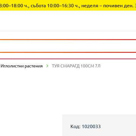
0–18:00 ч., събота 10:00–16:30 ч., неделя – почивен ден. 
Иглолистни растения
ТУЯ СМАРАГД 100СМ 7Л
Код: 1020033