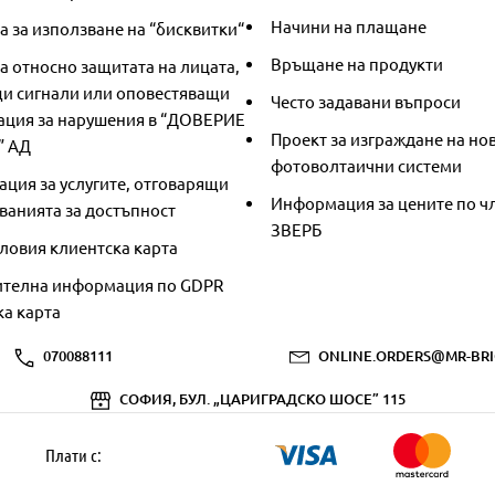
Начини на плащане
 за използване на “бисквитки“
Връщане на продукти
а относно защитата на лицата,
и сигнали или оповестяващи
Често задавани въпроси
ция за нарушения в “ДОВЕРИЕ
Проект за изграждане на но
” АД
фотоволтаични системи
ция за услугите, отговарящи
Информация за цените по чл
ванията за достъпност
ЗВЕРБ
ловия клиентска карта
телна информация по GDPR
ка карта
070088111
ONLINE.ORDERS@MR-BRI
СОФИЯ, БУЛ. „ЦАРИГРАДСКО ШОСЕ” 115
Плати с: