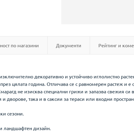
ност по магазини
Документи
Рейтинг и коме
 изключително декоративно и устойчиво иглолистно растени
през цялата година. Отличава се с равномерен растеж и е
марагд не изисква специални грижи и запазва свежия си 
и дворове, така и в саксии за тераси или входни простран
ки сезони.
 и ландшафтен дизайн.