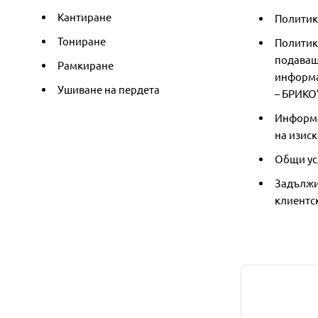
Кантиране
Политика
Тониране
Политик
подаващ
Рамкиране
информа
Ушиване на пердета
– БРИКО
Информа
на изиск
Общи ус
Задължи
клиентс