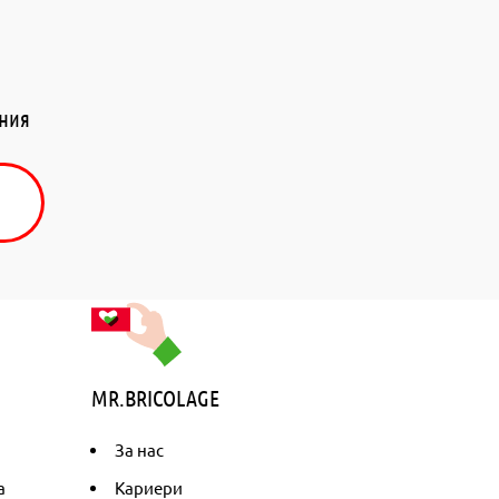
ения
MR.BRICOLAGE
За нас
а
Кариери