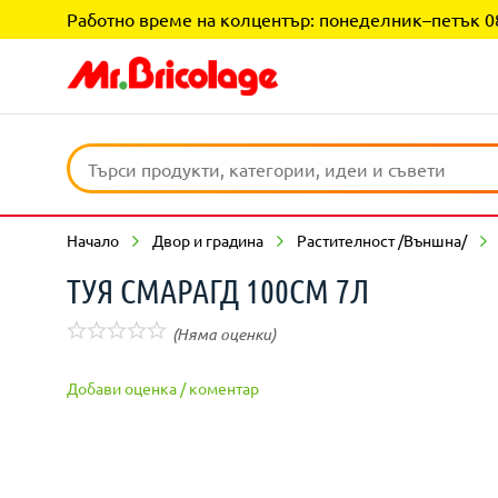
Работно време на колцентър: понеделник–петък 08:0
Начало
Двор и градина
Растителност /Външна/
ТУЯ СМАРАГД 100СМ 7Л
(Няма оценки)
Добави оценка / коментар