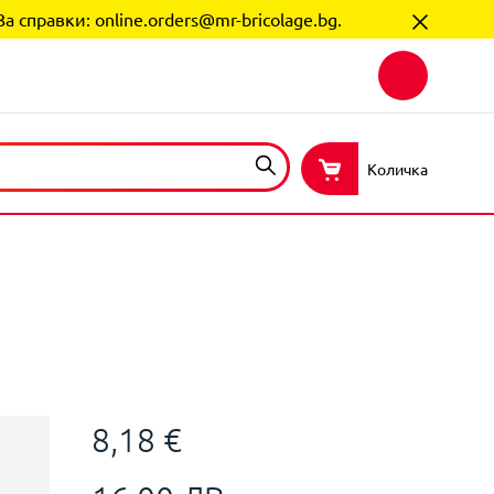
За справки:
online.orders@mr-bricolage.bg
.
Количка
8,18 €