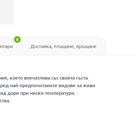
0
нтари
Доставка, плащане, връщане
е, което впечатлява със своята гъста
 сред най-предпочитаните видове за живи
вид дори при ниски температури.
ства.