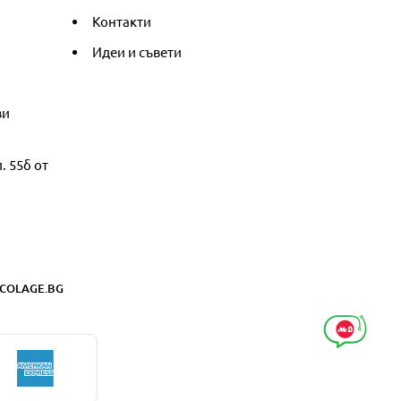
Контакти
Идеи и съвети
ви
. 55б от
COLAGE.BG