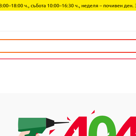
0–18:00 ч., събота 10:00–16:30 ч., неделя – почивен ден. 