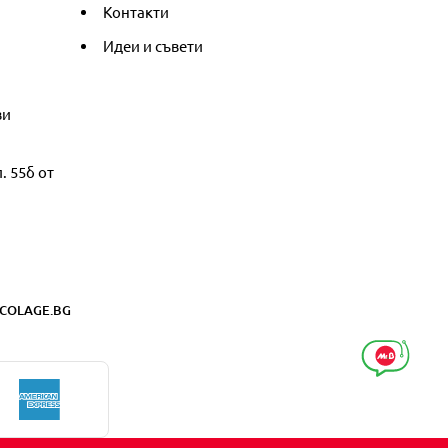
Контакти
Идеи и съвети
ви
. 55б от
COLAGE.BG