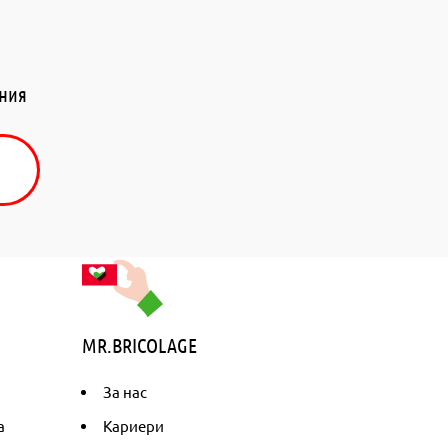
ения
MR.BRICOLAGE
За нас
а
Кариери