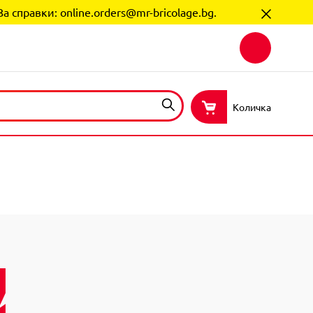
За справки:
online.orders@mr-bricolage.bg
.
Количка