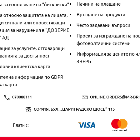
Начини на плащане
 за използване на “бисквитки“
Връщане на продукти
а относно защитата на лицата,
и сигнали или оповестяващи
Често задавани въпроси
ция за нарушения в “ДОВЕРИЕ
Проект за изграждане на но
” АД
фотоволтаични системи
ция за услугите, отговарящи
Информация за цените по чл
ванията за достъпност
ЗВЕРБ
ловия клиентска карта
телна информация по GDPR
ка карта
070088111
ONLINE.ORDERS@MR-BRI
СОФИЯ, БУЛ. „ЦАРИГРАДСКО ШОСЕ” 115
Плати с: