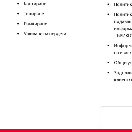
Кантиране
Политика
Тониране
Политик
подаващ
Рамкиране
информа
Ушиване на пердета
– БРИКО
Информа
на изиск
Общи ус
Задължи
клиентс