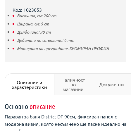
Код: 1023053
Височина, см:
200
cm
Ширина, см:
5
cm
Дълбочина:
90
cm
Дебелина на стъклото:
6
mm
Материал на преградите:
ХРОМИРАН ПРОФИЛ
Наличност
Описание и
по
Документи
характеристики
магазини
Основно
описание
Параван за баня District DF 90см, фиксиран панел с
модерна визия, която несъмнено ще пасне идеално на