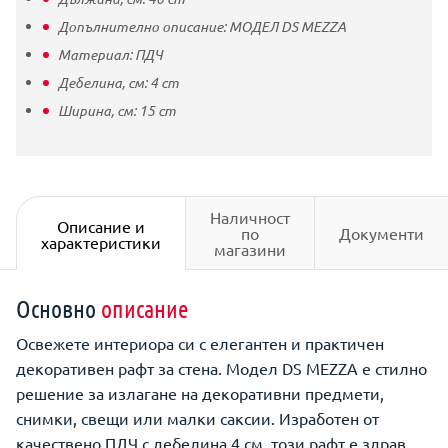
Допълнително описание:
МОДЕЛ DS MEZZA
Материал:
ПДЧ
Дебелина, см:
4
cm
Ширина, см:
15
cm
Наличност
Описание и
по
Документи
характеристики
магазини
Основно
описание
Освежете интериора си с елегантен и практичен
декоративен рафт за стена. Модел DS MEZZA е стилно
решение за излагане на декоративни предмети,
снимки, свещи или малки саксии. Изработен от
качествено ПДЧ с дебелина 4 см, този рафт е здрав,