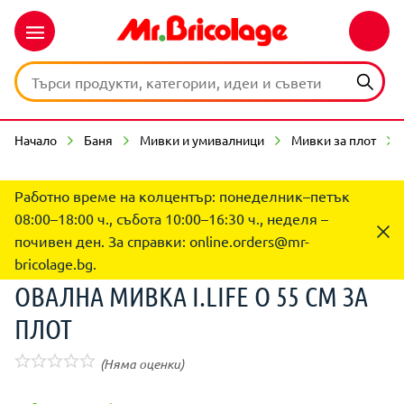
Начало
Баня
Мивки и умивалници
Мивки за плот
Работно време на колцентър: понеделник–петък
08:00–18:00 ч., събота 10:00–16:30 ч., неделя –
почивен ден. За справки:
online.orders@mr-
bricolage.bg
.
ОВАЛНА МИВКА I.LIFE O 55 СМ ЗА
ПЛОТ
(Няма оценки)