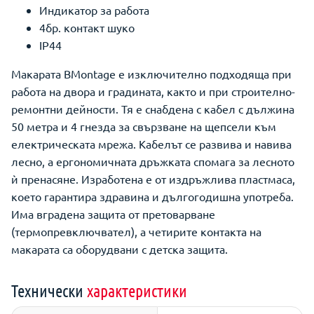
Индикатор за работа
4бр. контакт шуко
IP44
Макарата BMontage е изключително подходяща при
работа на двора и градината, както и при строително-
ремонтни дейности. Тя е снабдена с кабел с дължина
50 метра и 4 гнезда за свързване на щепсели към
електрическата мрежа. Кабелът се развива и навива
лесно, а ергономичната дръжката спомага за лесното
ѝ пренасяне. Изработена е от издръжлива пластмаса,
което гарантира здравина и дългогодишна употреба.
Има вградена защита от претоварване
(термопревключвател), а четирите контакта на
макарата са оборудвани с детска защита.
Технически
характеристики