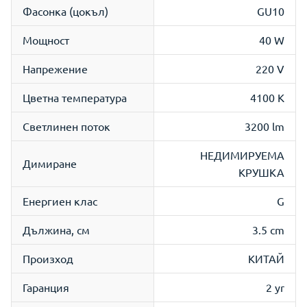
Фасонка (цокъл)
GU10
Мощност
40 W
Напрежение
220 V
Цветна температура
4100 K
Светлинен поток
3200 lm
НЕДИМИРУЕМА
Димиране
КРУШКА
Енергиен клас
G
Дължина, см
3.5 cm
Произход
КИТАЙ
Гаранция
2 yr