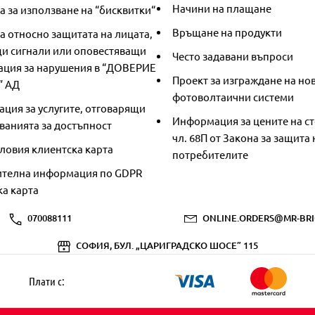
Начини на плащане
 за използване на “бисквитки“
Връщане на продукти
а относно защитата на лицата,
и сигнали или оповестяващи
Често задавани въпроси
ция за нарушения в “ДОВЕРИЕ
Проект за изграждане на но
” АД
фотоволтаични системи
ция за услугите, отговарящи
Информация за цените на ст
ванията за достъпност
чл. 68П от Закона за защита 
ловия клиентска карта
потребителите
телна информация по GDPR
ка карта
070088111
ONLINE.ORDERS@MR-BRI
СОФИЯ, БУЛ. „ЦАРИГРАДСКО ШОСЕ” 115
Плати с: