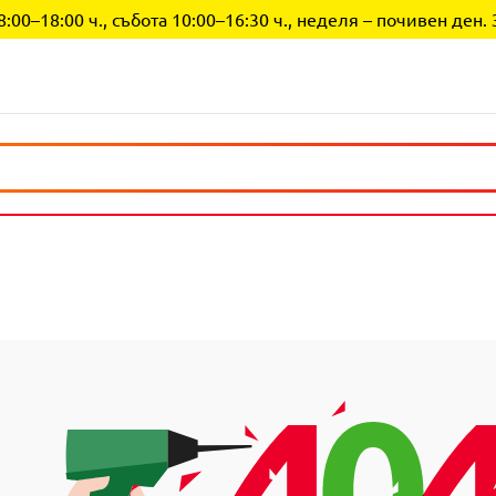
0–18:00 ч., събота 10:00–16:30 ч., неделя – почивен ден. 