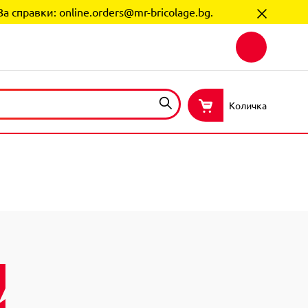
За справки:
online.orders@mr-bricolage.bg
.
Количка