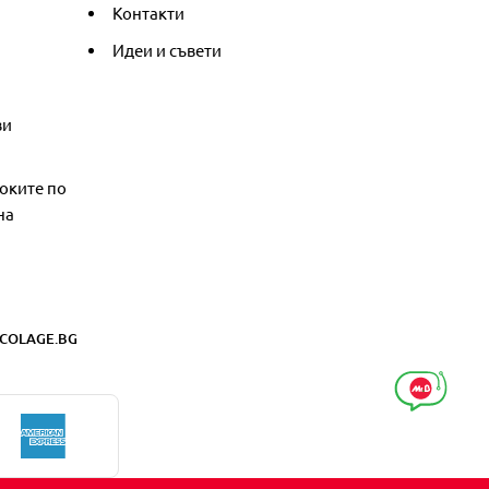
Контакти
Идеи и съвети
ви
оките по
на
COLAGE.BG