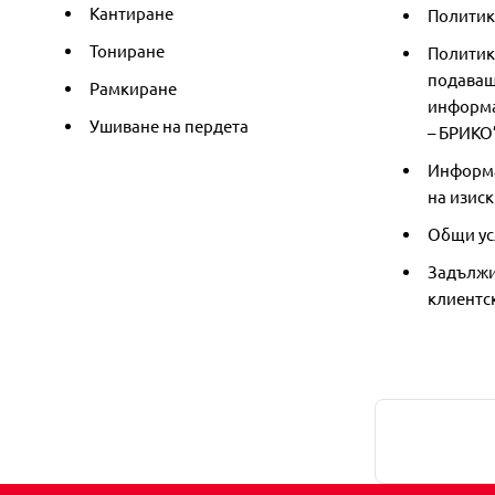
Кантиране
Политика
Тониране
Политик
подаващ
Рамкиране
информа
Ушиване на пердета
– БРИКО
Информа
на изиск
Общи ус
Задължи
клиентс