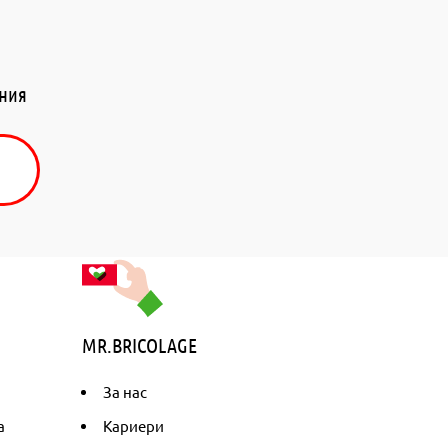
ения
MR.BRICOLAGE
За нас
а
Кариери