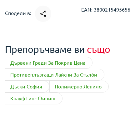
EAN: 3800215495656
Сподели в:
Препоръчваме ви
също
Дървени Греди За Покрив Цена
Противоплъзгащи Лайсни За Стълби
Дъски София
Полимерно Лепило
Кнауф Гипс Финиш