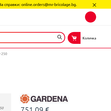
За справки:
online.orders@mr-bricolage.bg
.
Количка
 250
751,09 €
50