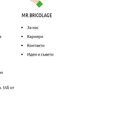
MR.BRICOLAGE
За нас
а
Кариери
Контакти
Идеи и съвети
ви
. 55б от