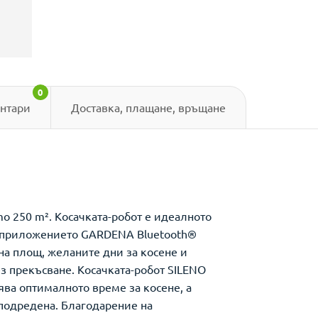
0
нтари
Доставка, плащане, връщане
o 250 m². Косачката-робот е идеалното
 С приложението GARDENA Bluetooth®
вна площ, желаните дни за косене и
ез прекъсване. Косачката-робот SILENO
ява оптималното време за косене, а
подредена. Благодарение на