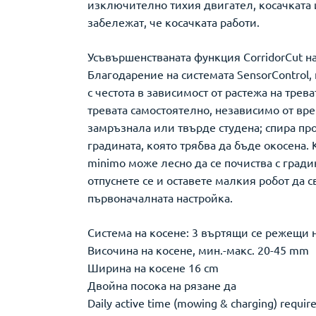
изключително тихия двигател, косачката и
забележат, че косачката работи.
Усъвършенстваната функция CorridorCut на
Благодарение на системата SensorControl,
с честота в зависимост от растежа на тр
тревата самостоятелно, независимо от вре
замръзнала или твърде студена; спира про
градината, която трябва да бъде окосена.
minimo може лесно да се почиства с градин
отпуснете се и оставете малкия робот да
първоначалната настройка.
Система на косене: 3 въртящи се режещи 
Височина на косене, мин.-макс. 20-45 mm
Ширина на косене 16 cm
Двойна посока на рязане да
Daily active time (mowing & charging) requir