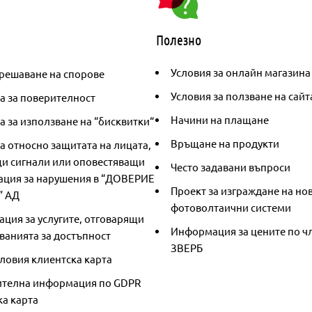
Полезно
Условия за онлайн магазина
решаване на спорове
Условия за ползване на сайт
а за поверителност
Начини на плащане
 за използване на “бисквитки“
Връщане на продукти
а относно защитата на лицата,
и сигнали или оповестяващи
Често задавани въпроси
ция за нарушения в “ДОВЕРИЕ
Проект за изграждане на но
” АД
фотоволтаични системи
ция за услугите, отговарящи
Информация за цените по чл
ванията за достъпност
ЗВЕРБ
ловия клиентска карта
телна информация по GDPR
ка карта