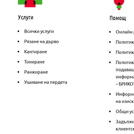
Услуги
Помощ
Всички услуги
Онлайн 
Рязане на дърво
Политик
Кантиране
Политика
Тониране
Политик
подаващ
Рамкиране
информа
Ушиване на пердета
– БРИКО
Информа
на изиск
Общи ус
Задължи
клиентс