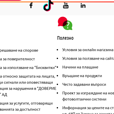
Полезно
Условия за онлайн магазина
решаване на спорове
Условия за ползване на сайт
а за поверителност
Начини на плащане
 за използване на “бисквитки“
Връщане на продукти
а относно защитата на лицата,
и сигнали или оповестяващи
Често задавани въпроси
ция за нарушения в “ДОВЕРИЕ
Проект за изграждане на но
” АД
фотоволтаични системи
ция за услугите, отговарящи
Информация за цените на ст
ванията за достъпност
чл. 68П от Закона за защита 