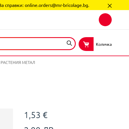
За справки:
online.orders@mr-bricolage.bg
.
Количка
 РАСТЕНИЯ МЕТАЛ
1,53 €