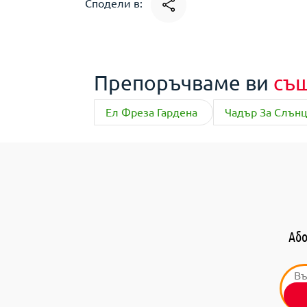
Сподели в:
Препоръчваме ви
съ
Ел Фреза Гардена
Чадър За Слънц
Або