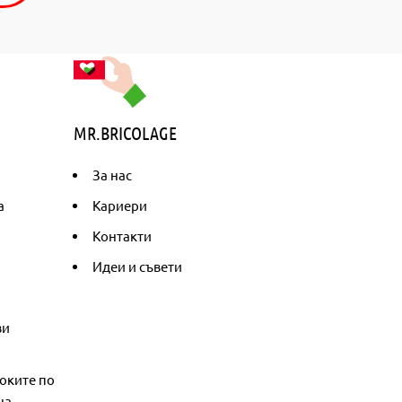
MR.BRICOLAGE
За нас
а
Кариери
Контакти
Идеи и съвети
ви
оките по
на