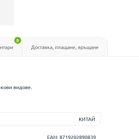
0
нтари
Доставка, плащане, връщане
лкови видове.
КИТАЙ
EAN: 8719202890839