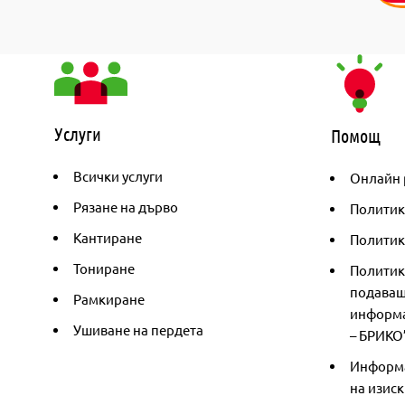
Услуги
Помощ
Всички услуги
Онлайн 
Рязане на дърво
Политик
Кантиране
Политика
Тониране
Политик
подаващ
Рамкиране
информа
Ушиване на пердета
– БРИКО
Информа
на изиск