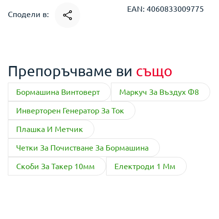
EAN: 4060833009775
Сподели в:
Препоръчваме ви
също
Бормашина Винтоверт
Маркуч За Въздух Ф8
Инверторен Генератор За Ток
Плашка И Метчик
Четки За Почистване За Бормашина
Скоби За Такер 10мм
Електроди 1 Мм