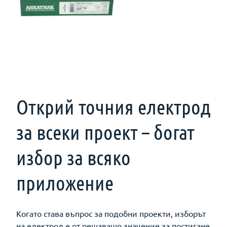
Открий точния електрод
за всеки проект – богат
избор за всяко
приложение
Когато става въпрос за подобни проекти, изборът
на електрод е от решаващо значение за постигане