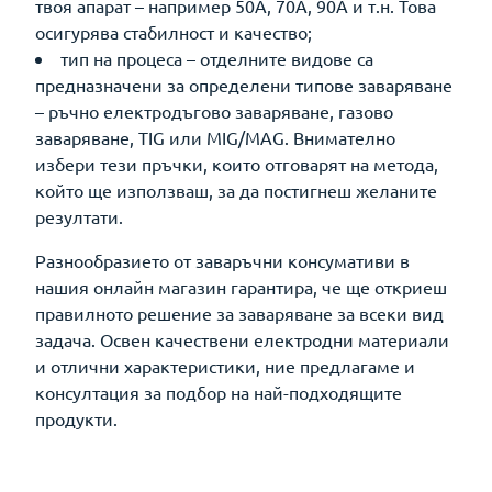
твоя апарат – например 50A, 70A, 90A и т.н. Това
осигурява стабилност и качество;
тип на процеса – отделните видове са
предназначени за определени типове заваряване
– ръчно електродъгово заваряване, газово
заваряване, TIG или MIG/MAG. Внимателно
избери тези пръчки, които отговарят на метода,
който ще използваш, за да постигнеш желаните
резултати.
Разнообразието от заваръчни консумативи в
нашия онлайн магазин гарантира, че ще откриеш
правилното решение за заваряване за всеки вид
задача. Освен качествени електродни материали
и отлични характеристики, ние предлагаме и
консултация за подбор на най-подходящите
продукти.