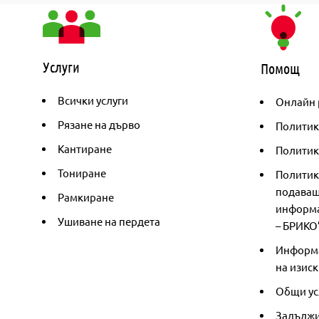
Услуги
Помощ
Всички услуги
Онлайн 
Рязане на дърво
Политик
Кантиране
Политика
Тониране
Политик
подаващ
Рамкиране
информа
Ушиване на пердета
– БРИКО
Информа
на изиск
Общи ус
Задължи