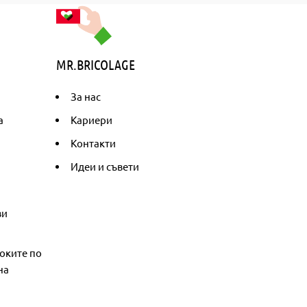
MR.BRICOLAGE
За нас
а
Кариери
Контакти
Идеи и съвети
ви
оките по
на