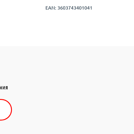
EAN: 3603743401041
ения