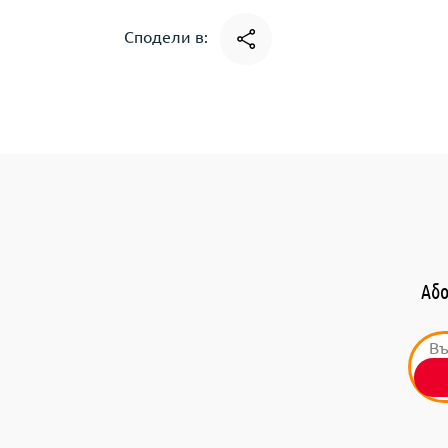
Сподели в:
Або