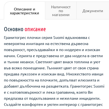
Наличност
Описание и
по
Документи
характеристики
магазини
Основно
описание
Гранитогрес плочки серия Suomi вдъхновява с
невероятна имитация на естествена дървесна
повърхност, пресъздавайки я по модерен и изискан
начин. Серията е представена от два модела в светли
и тъмни нюанси. Светлият цвят внася топлина и уют
във всяко помещение. Тъмният цвят от своя страна
придава луксозен и изискан вид. Множеството ивици
по повърхността на плочките, допълват илюзията и
добавят дълбочина на разцветката. Гранитогрес Suomi
е с матовповърхност и лека грапавина, която Ви
предпазва от подхлъзвания и нежелани инциденти.
Създайте комфортен и уютен интериор с гранитогрес