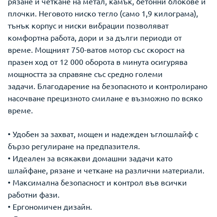
рязане и четкане на метал, камък, бетонни блокове и
плочки. Неговото ниско тегло (само 1,9 килограма),
тънък корпус и ниски вибрации позволяват
комфортна работа, дори и за дълги периоди от
време. Мощният 750-ватов мотор със скорост на
празен ход от 12 000 оборота в минута осигурява
мощността за справяне със средно големи
задачи. Благодарение на безопасното и контролирано
насочване прецизното смилане е възможно по всяко
време.
• Удобен за захват, мощен и надежден ъглошлайф с
бързо регулиране на предпазителя.
• Идеален за всякакви домашни задачи като
шлайфане, рязане и четкане на различни материали.
• Максимална безопасност и контрол във всички
работни фази.
• Ергономичен дизайн.