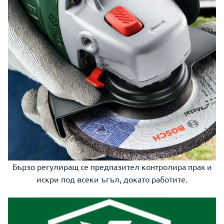
Бързо регулиращ се предпазител контролира прах и
искри под всеки ъгъл, докато работите.