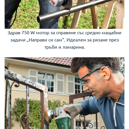
Здрав 750 W мотор за справяне със средно мащабни
задачи „Направи си сам“. Идеален за рязане през
тръби и ламарина.