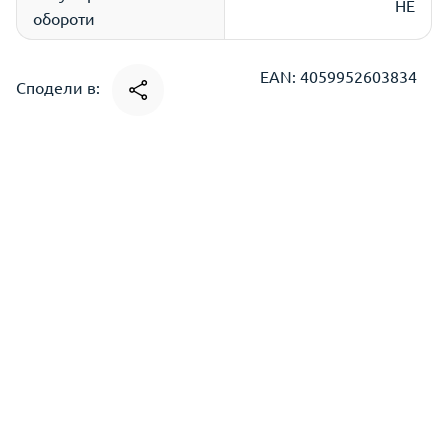
НЕ
обороти
EAN: 4059952603834
Сподели в: