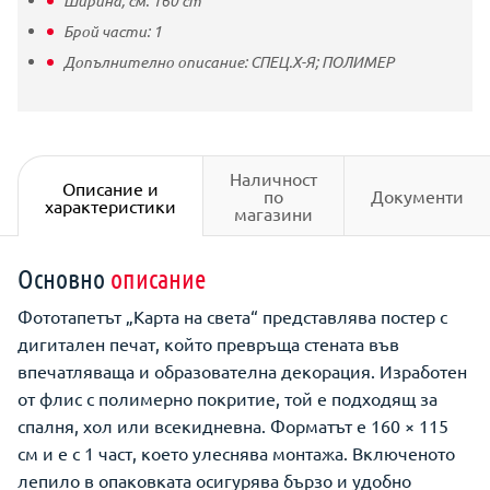
Ширина, см:
160
cm
Брой части:
1
Допълнително описание:
СПЕЦ.Х-Я; ПОЛИМЕР
Наличност
Описание и
по
Документи
характеристики
магазини
Основно
описание
Фототапетът „Карта на света“ представлява постер с
дигитален печат, който превръща стената във
впечатляваща и образователна декорация. Изработен
от флис с полимерно покритие, той е подходящ за
спалня, хол или всекидневна. Форматът е 160 × 115
см и е с 1 част, което улеснява монтажа. Включеното
лепило в опаковката осигурява бързо и удобно