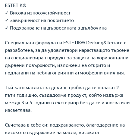
ESTETIK®
✓ Висока износоустойчивост
✓ Завършеност на покритието
✓ Подхранване на дървесината в дълбочина
Специалната формула на ESTETIK® Decking&Terrace е
разработена, за да удовлетвори нарастващото търсене
на специализиран продукт за защита на хоризонтални
дървени повърхности, изложени на открито и
подлагани на неблагоприятни атмосферни влияния.
Тъй като маслата за декинг трябва да се полагат 2
пъти годишно, създадохме продукт, който издържа
между 3 и 5 години в екстериор без да се износва или
изсветлява!
Съчетава в себе си: подхранването, благодарение на
високото съ­държание на масла, високата