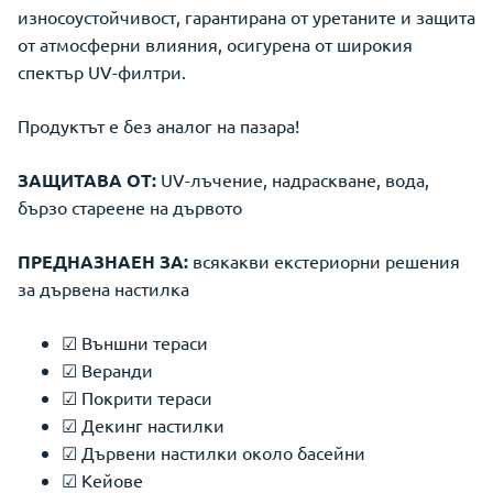
износоустойчивост, гарантирана от уретаните и защита
от атмосферни влияния, осигурена от широкия
спектър UV-филтри.
Продуктът е без аналог на пазара!
ЗАЩИТАВА ОТ:
UV-лъчение, надраскване, вода,
бързо стареене на дървото
ПРЕДНАЗНАЕН ЗА:
всякакви екстериорни решения
за дървена настилка
☑ Външни тераси
☑ Веранди
☑ Покрити тераси
☑ Декинг настилки
☑ Дървени настилки около басейни
☑ Кейове