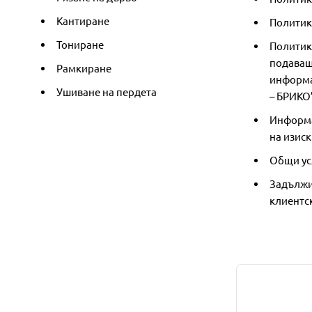
Кантиране
Политика
Тониране
Политик
подаващ
Рамкиране
информа
Ушиване на пердета
– БРИКО
Информа
на изиск
Общи ус
Задължи
клиентс