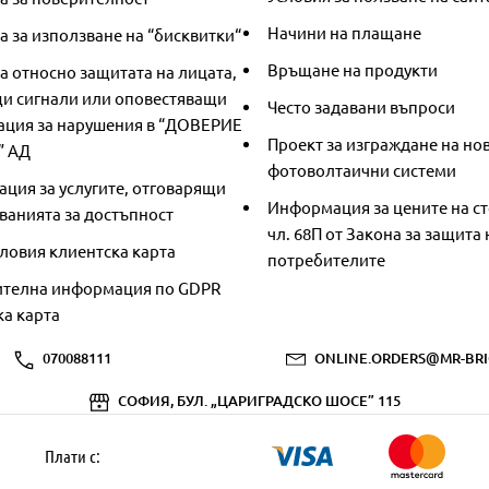
Начини на плащане
 за използване на “бисквитки“
Връщане на продукти
а относно защитата на лицата,
и сигнали или оповестяващи
Често задавани въпроси
ция за нарушения в “ДОВЕРИЕ
Проект за изграждане на но
” АД
фотоволтаични системи
ция за услугите, отговарящи
Информация за цените на ст
ванията за достъпност
чл. 68П от Закона за защита 
ловия клиентска карта
потребителите
телна информация по GDPR
ка карта
070088111
ONLINE.ORDERS@MR-BRI
СОФИЯ, БУЛ. „ЦАРИГРАДСКО ШОСЕ” 115
Плати с: