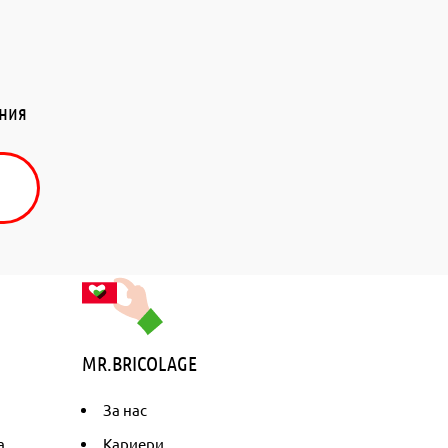
ения
MR.BRICOLAGE
За нас
а
Кариери