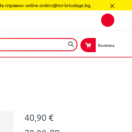
За справки:
online.orders@mr-bricolage.bg
.
Количка
40,90 €