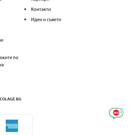
Контакти
Идеи и съвети
ви
оките по
на
COLAGE.BG