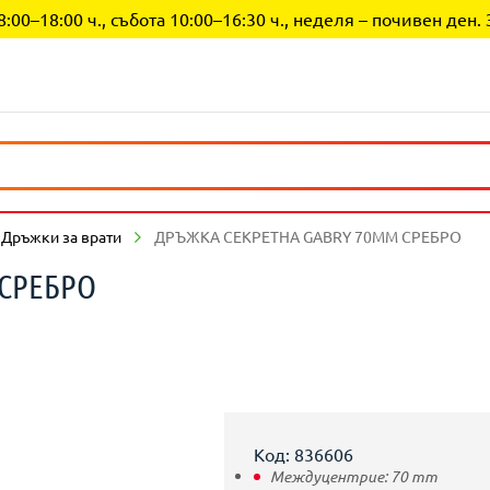
0–18:00 ч., събота 10:00–16:30 ч., неделя – почивен ден. 
Дръжки за врати
ДРЪЖКА СЕКРЕТНА GABRY 70ММ СРЕБРО
 СРЕБРО
Код: 836606
Междуцентрие:
70
mm