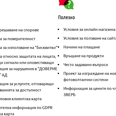
Полезно
Условия за онлайн магазина
решаване на спорове
Условия за ползване на сайт
а за поверителност
Начини на плащане
 за използване на “бисквитки“
Връщане на продукти
а относно защитата на лицата,
и сигнали или оповестяващи
Често задавани въпроси
ция за нарушения в “ДОВЕРИЕ
Проект за изграждане на но
” АД
фотоволтаични системи
ция за услугите, отговарящи
Информация за цените по чл
ванията за достъпност
ЗВЕРБ
ловия клиентска карта
телна информация по GDPR
ка карта