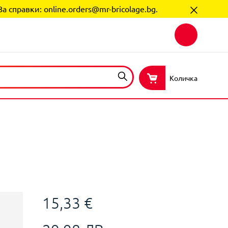
За справки:
online.orders@mr-bricolage.bg
.
Количка
15,33 €