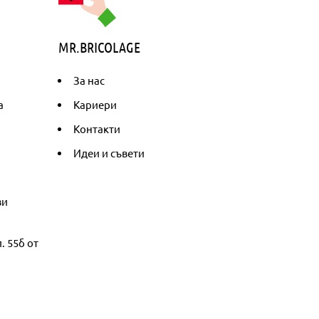
MR.BRICOLAGE
За нас
а
Кариери
Контакти
Идеи и съвети
ви
. 55б от