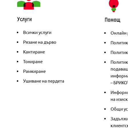
Услуги
Помощ
Всички услуги
Онлайн 
Рязане на дърво
Политик
Кантиране
Политика
Тониране
Политик
подаващ
Рамкиране
информа
Ушиване на пердета
– БРИКО
Информа
на изиск
Общи ус
Задължи
клиентс