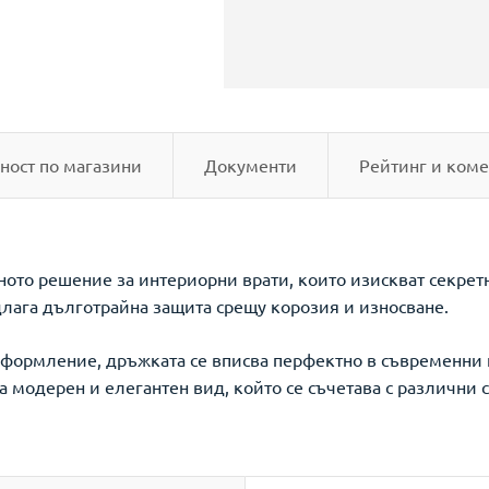
ност по магазини
Документи
Рейтинг и коме
ното решение за интериорни врати, които изискват секретн
длага дълготрайна защита срещу корозия и износване.
оформление, дръжката се вписва перфектно в съвременни
 модерен и елегантен вид, който се съчетава с различни 